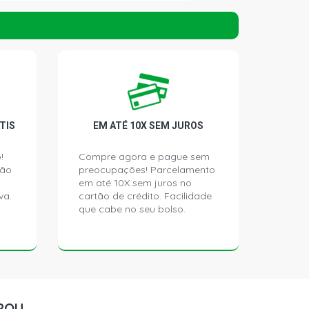
SEDAN 3.6 24V V6 GASOLINA (2012 -
EDAN 2.0 8V CKJA FLEX (2012 -
ORTLINE SEDAN 1.4 16V TFSI CPTA
TIS
EM ATÉ 10X SEM JUROS
016 - 2017)
!
Compre agora e pague sem
ção
preocupações! Parcelamento
TSI SEDAN 2.0 16V EA888 GASOLINA
)
em até 10X sem juros no
va.
cartão de crédito. Facilidade
que cabe no seu bolso.
DLINE SEDAN 2.0 8V CKJA FLEX
)
RENDLINE (1K6) SEDAN 1.4 16V
L4 FLEX (2016 - 2017)
ROU