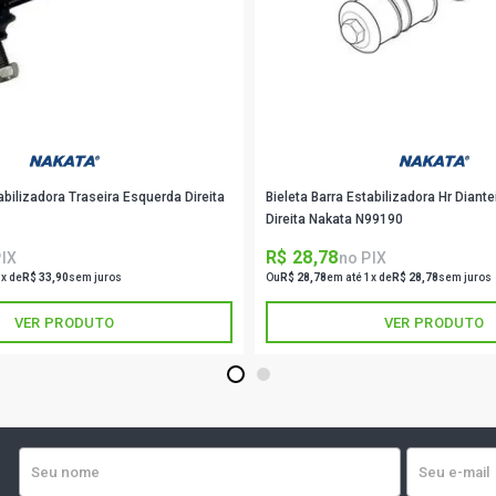
abilizadora Traseira Esquerda Direita
Bieleta Barra Estabilizadora Hr Diant
Direita Nakata N99190
R$ 28,78
PIX
no PIX
1x de
R$ 33,90
sem juros
Ou
R$ 28,78
em até 1x de
R$ 28,78
sem juros
VER PRODUTO
VER PRODUTO
1
2