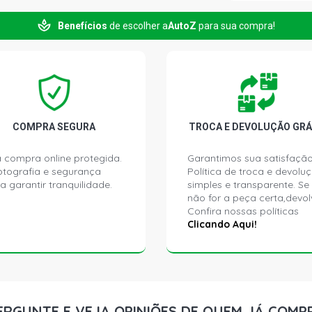
Benefícios
de escolher a
AutoZ
para sua compra!
PASSAT CC 
2016)
JETTA STD S
2016)
JETTA COMF
COMPRA SEGURA
TROCA E DEVOLUÇÃO GRÁ
GASOLINA (2
 compra online protegida.
Garantimos sua satisfação
ptografia e segurança
Política de troca e devolu
PASSAT CC 
a garantir tranquilidade.
simples e transparente. Se
(2014 - 2017
não for a peça certa,devol
Confira nossas políticas
JETTA TREN
Clicando Aqui!
(2015 - 2016
JETTA TSI T
EA211 TFSI 
ERGUNTE E VEJA OPINIÕES DE QUEM JÁ COMP