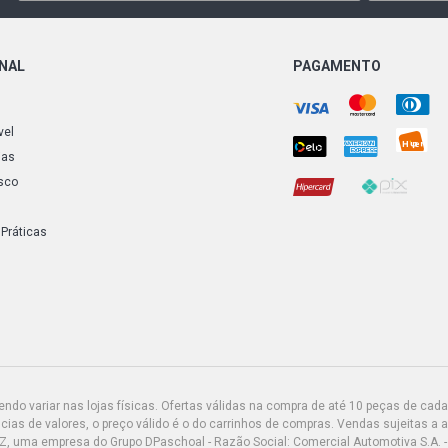
ONAL
PAGAMENTO
vel
ias
sco
 Práticas
do variar nas lojas físicas. Ofertas válidas na compra de até 10 peças de cada 
ias de valores, o preço válido é o do carrinhos de compras. Vendas sujeitas a 
Z, uma empresa do Grupo DPaschoal - Razão Social: Comercial Automotiva S.A. -