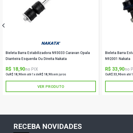
Bieleta Barra Estabilizadora N93033 Caravan Opala
Bieleta Barra Est
Dianteira Esquerda Ou Direita Nakata
N92001 Nakata
R$ 18,90
R$ 33,90
no PIX
no 
Ou
R$ 18,90
em até 1x de
R$ 18,90
sem juros
Ou
R$ 33,90
em até 
VER PRODUTO
RECEBA NOVIDADES