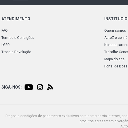
ATENDIMENTO
INSTITUCI
FAQ
Quem somos
Termos e Condições
AutoZ é confiá
LGPD
Nossas parcer
Troca e Devolução
Trabalhe Cono
Mapa do site
Portal de Boas
SIGA-NOS:
Preços e condições de pagamento exclusivos para compras via internet, poden
produtos apresentem divergênc
Auto