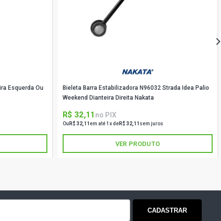
eira Esquerda Ou
Bieleta Barra Estabilizadora N96032 Strada Idea Palio
Weekend Dianteira Direita Nakata
R$ 32,11
no PIX
Ou
R$ 32,11
em até 1x de
R$ 32,11
sem juros
VER PRODUTO
CADASTRAR