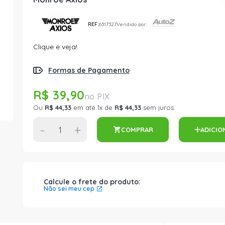
REF:
6317327
Vendido por:
Clique e veja!
Formas de Pagamento
R$ 39,90
Ou
R$ 44,33
em até 1x de
R$ 44,33
sem juros
-
+
COMPRAR
ADICIO
Calcule o frete do produto:
Não sei meu cep