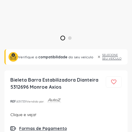
1
2
SELECIONE
Verifique a
compatibilidade
do seu veículo
SEU VEÍCULO
Bieleta Barra Estabilizadora Dianteira
5312696 Monroe Axios
REF:
6317331
Vendido por:
Clique e veja!
Formas de Pagamento