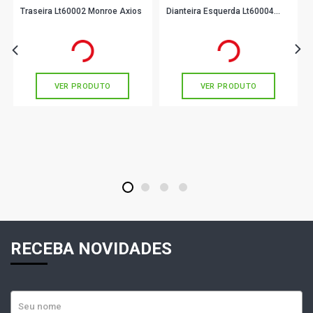
Traseira Lt60002 Monroe Axios
Dianteira Esquerda Lt60004
Monroe Axios
R$ 53,22
R$ 47,67
no PIX
no PIX
Ou
R$ 53,22
em até 1x de
R$ 53,22
Ou
R$ 47,67
em até 1x de
R$ 47,67
sem juros
sem juros
VER PRODUTO
VER PRODUTO
1
2
3
4
RECEBA NOVIDADES