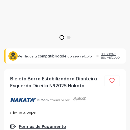
1
2
SELECIONE
Verifique a
compatibilidade
do seu veículo
SEU VEÍCULO
Bieleta Barra Estabilizadora Dianteira
Esquerda Direita N92025 Nakata
REF:
6395775
Vendido por:
Clique e veja!
Formas de Pagamento