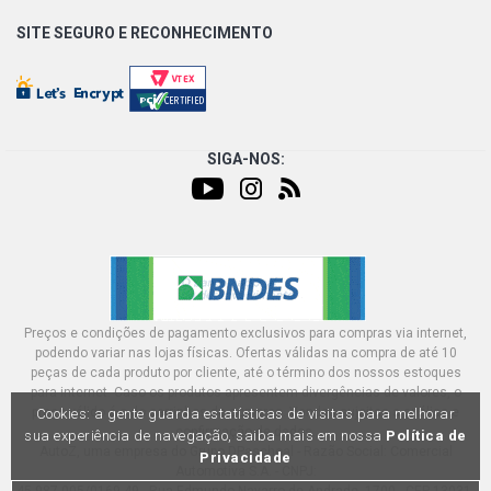
SITE SEGURO E
RECONHECIMENTO
SIGA-NOS:
Preços e condições de pagamento exclusivos para compras via internet,
podendo variar nas lojas físicas. Ofertas válidas na compra de até 10
peças de cada produto por cliente, até o término dos nossos estoques
para internet. Caso os produtos apresentem divergências de valores, o
preço válido é o do carrinhos de compras. Vendas sujeitas a análise e
Cookies: a gente guarda estatísticas de visitas para melhorar
confirmação de dados.
sua experiência de navegação, saiba mais em nossa
Política de
AutoZ, uma empresa do Grupo DPaschoal - Razão Social: Comercial
Privacidade
Automotiva S.A. - CNPJ: