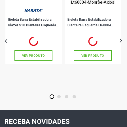
PAMPA S PICKUP 1.6 8V CHT EMAX GASOLINA (1986 -
1992)
Bieleta Barra Estabilizadora
Bieleta Barra Estabilizadora
PAMPA 4X4 PICKUP 1.6 8V CHT GASOLINA (1985 - 1986)
Blazer S10 Dianteira Esquerda
Dianteira Esquerda Lt60004
Ou Direita Nakata N93032
Monroe Axios
R$ 22,11
R$ 47,67
no PIX
no PIX
PAMPA L PICKUP 1.6 8V CHT GASOLINA (1983 - 1986)
Ou
R$ 22,11
em até 1x de
R$ 22,11
Ou
R$ 47,67
em até 1x de
R$ 47,67
sem juros
sem juros
PAMPA S PICKUP 1.6 8V CHT GASOLINA (1983 - 1986)
VER PRODUTO
VER PRODUTO
PAMPA L PICKUP 1.6 8V GASOLINA (1981 - 1983)
PAMPA GHIA PICKUP 1.8 8V AP (1987 - 1992)
1
2
3
4
PAMPA GL PICKUP 1.8 8V AP (1989 - 1992)
PAMPA L PICKUP 1.8 8V AP (1989 - 1992)
RECEBA NOVIDADES