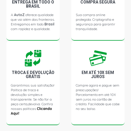
ENTREGA EM TODO O
COMPRA SEGURA
DEL REY L SEDAN 1.6 8V CHT GASOLINA (1983 - 1986)
BRASIL
A
AutoZ
oferece qualidade
Sua compra online
que vai além das fronteiras.
protegida. Criptografia e
DEL REY OURO SEDAN 1.6 8V CHT GASOLINA (1981 -
Entregamos em todo
Brasil
segurança para garantir
1987)
com rapidez e qualidade.
tranquilidade.
DEL REY PRATA SEDAN 1.6 8V CHT GASOLINA (1981 -
1986)
DEL REY L SEDAN 1.6 8V GASOLINA (1981 - 1983)
TROCA E DEVOLUÇÃO
EM ATÉ 10X SEM
GRÁTIS
JUROS
DEL REY GHIA SEDAN 1.8 8V AP (1989 - 1992)
Garantimos sua satisfação!
Compre agora e pague sem
Política de troca e
preocupações!
DEL REY GL SEDAN 1.8 8V AP (1989 - 1992)
devolução simples e
Parcelamento em até 10X
transparente. Se não for a
sem juros no cartão de
peça certa,devolva. Confira
crédito. Facilidade que cabe
nossas políticas
Clicando
no seu bolso.
DEL REY GLX SEDAN 1.8 8V AP (1989 - 1992)
Aqui!
DEL REY GLX SW 1.8 8V AP (1987 - 1992)