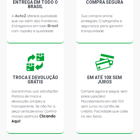
ENTREGA EM TODO O
COMPRA SEGURA
BESTA SUPERVAN EST VAN 2.7 8V DIESEL (1993 - 1999)
BRASIL
A
AutoZ
oferece qualidade
Sua compra online
que vai além das fronteiras.
protegida. Criptografia e
BESTA SUPERVAN FULL VAN 2.7 8V DIESEL (1993 - 1999)
Entregamos em todo
Brasil
segurança para garantir
com rapidez e qualidade.
tranquilidade.
TROCA E DEVOLUÇÃO
EM ATÉ 10X SEM
GRÁTIS
JUROS
Garantimos sua satisfação!
Compre agora e pague sem
Política de troca e
preocupações!
devolução simples e
Parcelamento em até 10X
transparente. Se não for a
sem juros no cartão de
peça certa,devolva. Confira
crédito. Facilidade que cabe
nossas políticas
Clicando
no seu bolso.
Aqui!