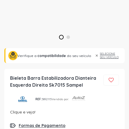
1
2
SELECIONE
Verifique a
compatibilidade
do seu veículo
SEU VEÍCULO
Bieleta Barra Estabilizadora Dianteira
Esquerda Direita Sk7015 Sampel
REF:
3892115
Vendido por:
Clique e veja!
Formas de Pagamento