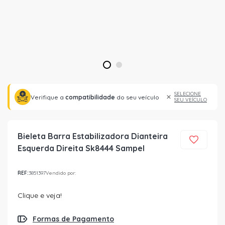
1
2
SELECIONE
Verifique a
compatibilidade
do seu veículo
SEU VEÍCULO
Bieleta Barra Estabilizadora Dianteira
Esquerda Direita Sk8444 Sampel
REF:
3851397
Vendido por:
Clique e veja!
Formas de Pagamento