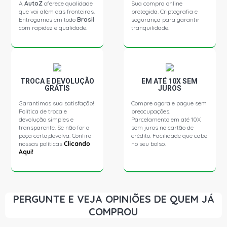
A
AutoZ
oferece qualidade
Sua compra online
que vai além das fronteiras.
protegida. Criptografia e
Entregamos em todo
Brasil
segurança para garantir
FIT TWIST HATCH 1.5 16V IVTEC FLEX (2013 - 2014)
com rapidez e qualidade.
tranquilidade.
FIT EXL HATCH 1.5 16V IVTEC GASOLINA (2009 - 2013)
LIVINA MONOVOLUME SW 1.6 16V FLEX (2010 - 2014)
TROCA E DEVOLUÇÃO
EM ATÉ 10X SEM
GRÁTIS
JUROS
Garantimos sua satisfação!
Compre agora e pague sem
LIVINA SL SW 1.6 16V FLEX (2010 - 2012)
Política de troca e
preocupações!
devolução simples e
Parcelamento em até 10X
transparente. Se não for a
sem juros no cartão de
LIVINA GRAND SW 1.8 16V FLEX (2010 - 2014)
peça certa,devolva. Confira
crédito. Facilidade que cabe
nossas políticas
Clicando
no seu bolso.
Aqui!
LIVINA GRAND SL SW 1.8 16V FLEX (2010 - 2014)
LIVINA MONOVOLUME SW 1.8 16V FLEX (2010 - 2013)
PERGUNTE E VEJA OPINIÕES DE QUEM JÁ
COMPROU
LIVINA SL SW 1.8 16V FLEX (2010 - 2013)