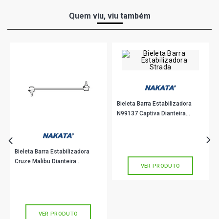
Quem viu, viu também
Bieleta Barra Estabilizadora
N99137 Captiva Dianteira
Esquerda Nakata
R$ 55,44
no PIX
Ou
R$ 55,44
em até 1x de
R$ 55,44
sem juros
Bieleta Barra Estabilizadora
Cruze Malibu Dianteira
VER PRODUTO
Esquerda Ou Direita Nakata
R$ 41,00
no PIX
N93037
Ou
R$ 41,00
em até 1x de
R$ 41,00
sem juros
VER PRODUTO