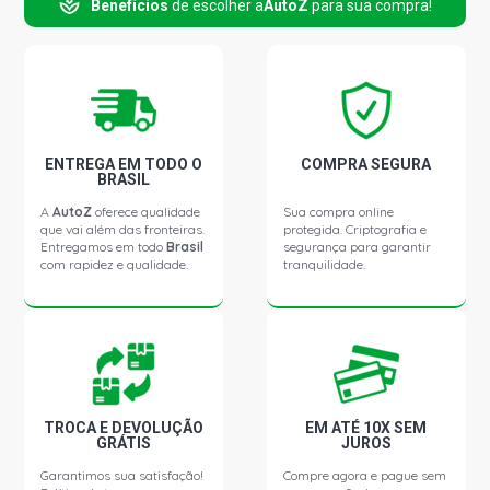
Benefícios
de escolher a
AutoZ
para sua compra!
CIVIC SI SEDAN 2.0 16V GASOLINA (2007 - 2011)
CIVIC LXR SEDAN 2.0 16V FLEX ONE FLEX (2014 - 2016)
CIVIC EXS SEDAN 1.8 16V I-VTEC FLEX (2007 - 2013)
ENTREGA EM TODO O
COMPRA SEGURA
BRASIL
CIVIC LXL SEDAN 1.8 16V I-VTEC FLEX (2010 - 2013)
A
AutoZ
oferece qualidade
Sua compra online
que vai além das fronteiras.
protegida. Criptografia e
Entregamos em todo
Brasil
segurança para garantir
com rapidez e qualidade.
tranquilidade.
CIVIC LXS SEDAN 1.8 16V I-VTEC FLEX (2007 - 2012)
CIVIC SI COUPE 2.4 16V I-VTEC DOHC GASOLINA (2014 -
2015)
TROCA E DEVOLUÇÃO
EM ATÉ 10X SEM
GRÁTIS
JUROS
Garantimos sua satisfação!
Compre agora e pague sem