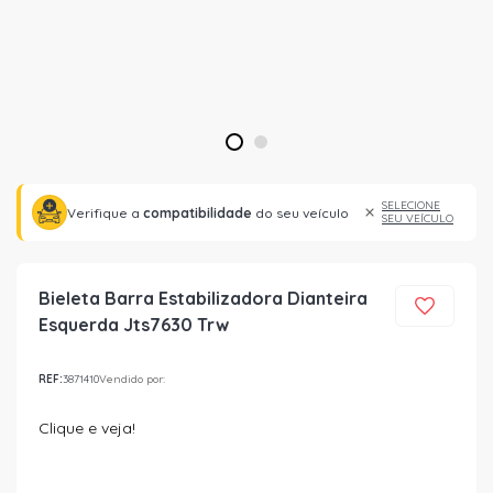
1
2
SELECIONE
Verifique a
compatibilidade
do seu veículo
SEU VEÍCULO
Bieleta Barra Estabilizadora Dianteira
Esquerda Jts7630 Trw
REF:
3871410
Vendido por:
Clique e veja!