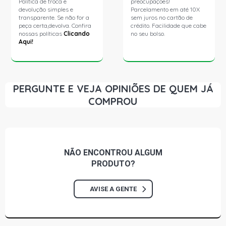
Política de troca e
preocupações!
devolução simples e
Parcelamento em até 10X
transparente. Se não for a
sem juros no cartão de
peça certa,devolva. Confira
crédito. Facilidade que cabe
nossas políticas
Clicando
no seu bolso.
Aqui!
PERGUNTE E VEJA OPINIÕES DE QUEM JÁ
COMPROU
NÃO ENCONTROU
ALGUM
PRODUTO?
AVISE A GENTE