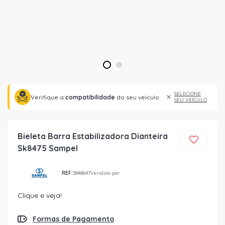
1
2
SELECIONE
Verifique a
compatibilidade
do seu veículo
SEU VEÍCULO
Bieleta Barra Estabilizadora Dianteira
Sk8475 Sampel
REF:
3848647
Vendido por:
Clique e veja!
Formas de Pagamento