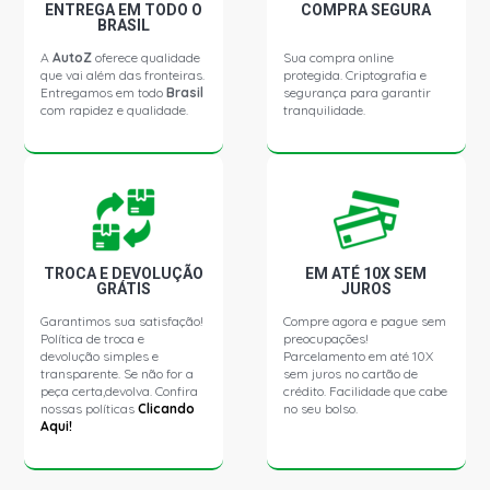
PALIO WEEKEND ADVENTURE LOCKER SW 1.8 8V
ENTREGA EM TODO O
COMPRA SEGURA
POWERTRAIN FLEX (2009 - 2016)
BRASIL
A
AutoZ
oferece qualidade
Sua compra online
que vai além das fronteiras.
protegida. Criptografia e
PALIO WEEKEND ADVENTURE TRYON SW 1.8 8V
Entregamos em todo
Brasil
segurança para garantir
POWERTRAIN FLEX (2004 - 2016)
com rapidez e qualidade.
tranquilidade.
PALIO WEEKEND ADVENTURE SW 1.8 8V POWERTRAIN
GASOLINA (2001 - 2005)
STRADA ADVENTURE CABINE ESTENDIDA PICKUP 1.6
16V TORQUE GASOLINA (2002 - 2002)
TROCA E DEVOLUÇÃO
EM ATÉ 10X SEM
GRÁTIS
JUROS
STRADA ADVENTURE PICKUP 1.8 16V E-TORQ FLEX
Garantimos sua satisfação!
Compre agora e pague sem
(2012 - 2016)
Política de troca e
preocupações!
devolução simples e
Parcelamento em até 10X
transparente. Se não for a
sem juros no cartão de
STRADA ADVENTURE CABINE ESTENDIDA PICKUP 1.8
peça certa,devolva. Confira
crédito. Facilidade que cabe
8V POWERTRAIN FLEX (2005 - 2008)
nossas políticas
Clicando
no seu bolso.
Aqui!
STRADA ADVENTURE LOCKER PICKUP 1.8 8V
POWERTRAIN FLEX (2009 - 2016)