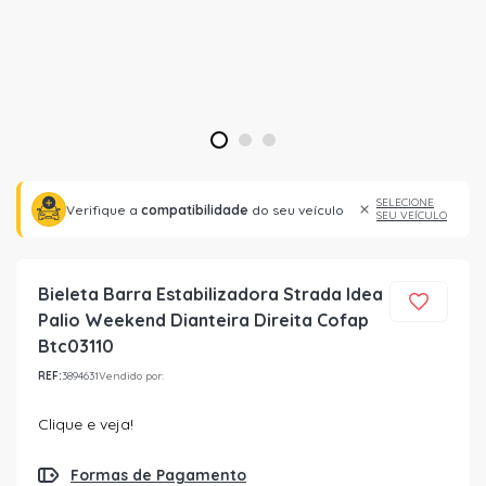
1
2
3
SELECIONE
Verifique a
compatibilidade
do seu veículo
SEU VEÍCULO
Bieleta Barra Estabilizadora Strada Idea
Palio Weekend Dianteira Direita Cofap
Btc03110
REF:
3894631
Vendido por:
Clique e veja!
Formas de Pagamento