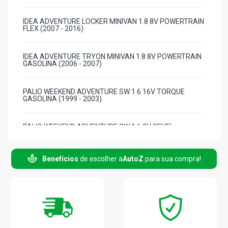
IDEA ADVENTURE LOCKER MINIVAN 1.8 8V POWERTRAIN
FLEX (2007 - 2016)
IDEA ADVENTURE TRYON MINIVAN 1.8 8V POWERTRAIN
GASOLINA (2006 - 2007)
PALIO WEEKEND ADVENTURE SW 1.6 16V TORQUE
GASOLINA (1999 - 2003)
PALIO WEEKEND ADVENTURE SW 1.6 8V SEVEL
GASOLINA (1999 - 2003)
Benefícios
de escolher a
AutoZ
para sua compra!
PALIO WEEKEND ADVENTURE LOCKER SW 1.8 16V E-
TORQ FLEX (2009 - 2016)
PALIO WEEKEND ADVENTURE SW 1.8 8V POWERTRAIN
FLEX (2004 - 2008)