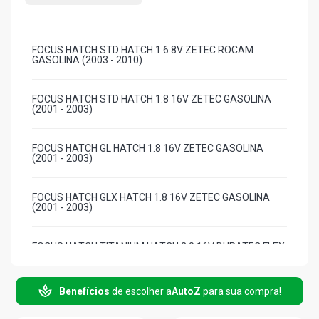
FOCUS HATCH STD HATCH 1.6 8V ZETEC ROCAM
GASOLINA (2003 - 2010)
FOCUS HATCH STD HATCH 1.8 16V ZETEC GASOLINA
(2001 - 2003)
FOCUS HATCH GL HATCH 1.8 16V ZETEC GASOLINA
(2001 - 2003)
FOCUS HATCH GLX HATCH 1.8 16V ZETEC GASOLINA
(2001 - 2003)
FOCUS HATCH TITANIUM HATCH 2.0 16V DURATEC FLEX
(2010 - 2010)
Benefícios
de escolher a
AutoZ
para sua compra!
FOCUS HATCH GHIA HATCH 2.0 16V DURATEC
GASOLINA (2003 - 2010)