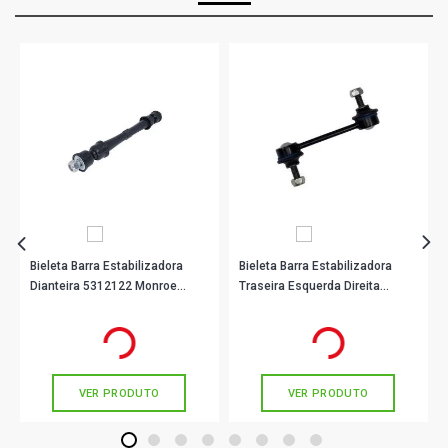
Bieleta Barra Estabilizadora
Bieleta Barra Estabilizadora
Dianteira 5312122 Monroe
Traseira Esquerda Direita
Axios
N92001 Nakata
R$ 46,56
R$ 33,90
no PIX
no PIX
Ou
R$ 46,56
em até 1x de
R$ 46,56
Ou
R$ 33,90
em até 1x de
R$ 33,90
sem juros
sem juros
VER PRODUTO
VER PRODUTO
1
2
3
4
5
6
7
8