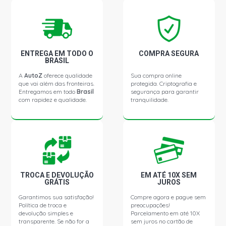
FOCUS HATCH GLX HATCH 2.0 16V DURATEC GASOLINA
(2004 - 2010)
FOCUS HATCH XR HATCH 2.0 16V DURATEC GASOLINA
ENTREGA EM TODO O
COMPRA SEGURA
(2001 - 2010)
BRASIL
A
AutoZ
oferece qualidade
Sua compra online
que vai além das fronteiras.
protegida. Criptografia e
FOCUS SEDAN GHIA SEDAN 2.0 16V ZETEC FLEX (2006 -
Entregamos em todo
Brasil
segurança para garantir
2010)
com rapidez e qualidade.
tranquilidade.
FOCUS SEDAN GHIA SEDAN 2.0 16V ZETEC GASOLINA
(2001 - 2010)
FOCUS SEDAN GLX SEDAN 2.0 16V ZETEC GASOLINA
(2003 - 2010)
TROCA E DEVOLUÇÃO
EM ATÉ 10X SEM
GRÁTIS
JUROS
Garantimos sua satisfação!
Compre agora e pague sem
Política de troca e
preocupações!
devolução simples e
Parcelamento em até 10X
transparente. Se não for a
sem juros no cartão de