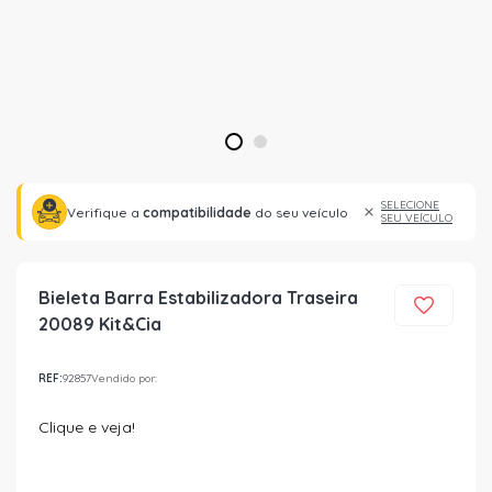
1
2
SELECIONE
Verifique a
compatibilidade
do seu veículo
SEU VEÍCULO
Bieleta Barra Estabilizadora Traseira
20089 Kit&Cia
REF:
92857
Vendido por:
Clique e veja!