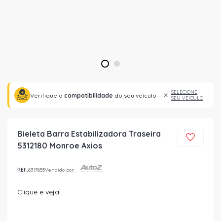
1
2
SELECIONE
Verifique a
compatibilidade
do seu veículo
SEU VEÍCULO
Bieleta Barra Estabilizadora Traseira
5312180 Monroe Axios
REF:
6317655
Vendido por:
Clique e veja!