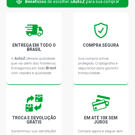
Benefícios
de escolher a
AutoZ
para sua compra!
SPRINTER 15 LUGARES VAN 2.2 16V OM611LA DIESEL
(2006 - 2008)
SPRINTER 313 VAN 2.2 16V OM651LA DIESEL (2005 -
2011)
ENTREGA EM TODO O
COMPRA SEGURA
BRASIL
SPRINTER 415 VAN 2.2 16V OM651LA DIESEL (2012 -
2021)
A
AutoZ
oferece qualidade
Sua compra online
que vai além das fronteiras.
protegida. Criptografia e
Entregamos em todo
Brasil
segurança para garantir
com rapidez e qualidade.
tranquilidade.
SPRINTER 515 VAN 2.2 16V OM651LA DIESEL (2012 -
2021)
SPRINTER 310 9 LUGARES EXECUTIVA VAN 2.5 8V
OM014A DIESEL (1997 - 1999)
SPRINTER 310 9 LUGARES LUXO VAN 2.5 8V OM014A
TROCA E DEVOLUÇÃO
EM ATÉ 10X SEM
DIESEL (1997 - 1999)
GRÁTIS
JUROS
Garantimos sua satisfação!
Compre agora e pague sem