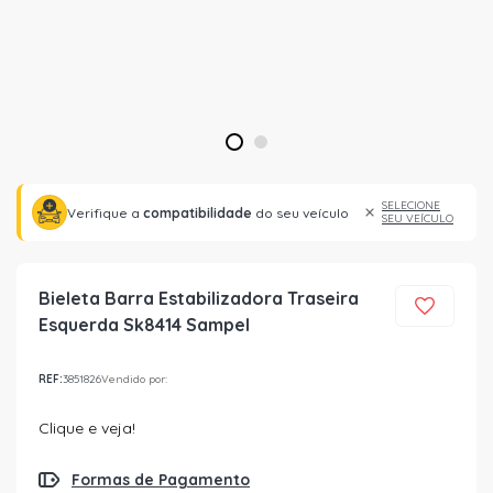
1
2
SELECIONE
Verifique a
compatibilidade
do seu veículo
SEU VEÍCULO
Bieleta Barra Estabilizadora Traseira
Esquerda Sk8414 Sampel
REF:
3851826
Vendido por:
Clique e veja!
Formas de Pagamento