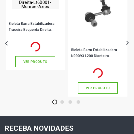
Bieleta Barra Estabilizadora
Traseira Esquerda Direita
Lt60001 Monroe Axios
R$ 47,67
no PIX
Ou
R$ 47,67
em até 1x de
R$ 47,67
sem juros
Bieleta Barra Estabilizadora
N99093 L200 Dianteira
VER PRODUTO
Esquerda Nakata
R$ 38,78
no PIX
Ou
R$ 38,78
em até 1x de
R$ 38,78
sem juros
VER PRODUTO
1
2
3
4
RECEBA NOVIDADES