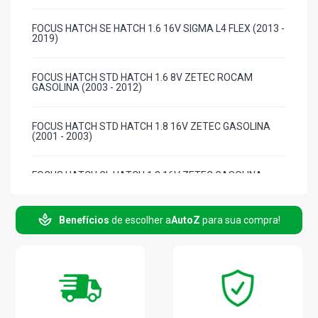
FOCUS HATCH SE HATCH 1.6 16V SIGMA L4 FLEX (2013 -
2019)
FOCUS HATCH STD HATCH 1.6 8V ZETEC ROCAM
GASOLINA (2003 - 2012)
FOCUS HATCH STD HATCH 1.8 16V ZETEC GASOLINA
(2001 - 2003)
FOCUS HATCH GL HATCH 1.8 16V ZETEC GASOLINA
(2001 - 2003)
Benefícios
de escolher a
AutoZ
para sua compra!
FOCUS HATCH GLX HATCH 1.8 16V ZETEC GASOLINA
(2001 - 2003)
FOCUS HATCH TITANIUM HATCH 2.0 16V DURATEC FLEX
(2010 - 2020)