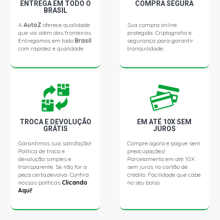
FOCUS HATCH GHIA HATCH 2.0 16V DURATEC
ENTREGA EM TODO O
COMPRA SEGURA
GASOLINA (2003 - 2011)
BRASIL
A
AutoZ
oferece qualidade
Sua compra online
que vai além das fronteiras.
protegida. Criptografia e
FOCUS HATCH GLX HATCH 2.0 16V DURATEC GASOLINA
Entregamos em todo
Brasil
segurança para garantir
(2004 - 2020)
com rapidez e qualidade.
tranquilidade.
FOCUS HATCH XR HATCH 2.0 16V DURATEC GASOLINA
(2001 - 2010)
FOCUS SEDAN GHIA SEDAN 2.0 16V ZETEC FLEX (2006 -
2013)
TROCA E DEVOLUÇÃO
EM ATÉ 10X SEM
GRÁTIS
JUROS
FOCUS SEDAN GHIA SEDAN 2.0 16V ZETEC GASOLINA
Garantimos sua satisfação!
Compre agora e pague sem
(2001 - 2011)
Política de troca e
preocupações!
devolução simples e
Parcelamento em até 10X
transparente. Se não for a
sem juros no cartão de
FOCUS SEDAN GLX SEDAN 2.0 16V ZETEC GASOLINA
peça certa,devolva. Confira
crédito. Facilidade que cabe
(2003 - 2011)
nossas políticas
Clicando
no seu bolso.
Aqui!
FOCUS SEDAN TITANIUM SEDAN 2.0 16V DURATEC FLEX
(2012 - 2020)