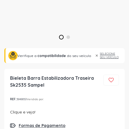
1
2
SELECIONE
Verifique a
compatibilidade
do seu veículo
SEU VEÍCULO
Bieleta Barra Estabilizadora Traseira
Sk2535 Sampel
REF:
3848850
Vendido por:
Clique e veja!
Formas de Pagamento