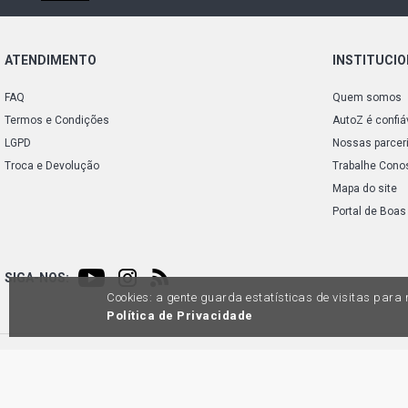
ATENDIMENTO
INSTITUCI
FAQ
Quem somos
Termos e Condições
AutoZ é confiá
LGPD
Nossas parcer
Troca e Devolução
Trabalhe Cono
Mapa do site
Portal de Boas
SIGA-NOS:
Cookies: a gente guarda estatísticas de visitas par
Política de Privacidade
Preços e condições de pagamento exclusivos para compras via internet, poden
produtos apresentem divergênc
Auto