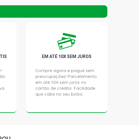
CE MINIVAN 1.6 16V E-TORQ FLEX
)
TURE MINIVAN 1.8 16V E-TORQ FLEX
)
NG MINIVAN 1.8 16V E-TORQ FLEX
TIS
EM ATÉ 10X SEM JUROS
)
!
Compre agora e pague sem
ção
preocupações! Parcelamento
NCE SEDAN 1.8 16V E-TORQ FLEX
)
em até 10X sem juros no
va.
cartão de crédito. Facilidade
que cabe no seu bolso.
NCE HATCH 1.6 16V E-TORQ FLEX
)
TING HATCH 1.6 16V E-TORQ FLEX
)
ROU