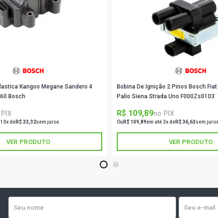
STRADA TRE
(2013 - 2016
STRADA ADV
FLEX (2012 
Plastica Kangoo Megane Sandero 4
Bobina De Ignição 2 Pinos Bosch Fiat
DOBLO CARG
(2010 - 2021
060 Bosch
Palio Siena Strada Uno F000Zs0103
R$ 109,89
 PIX
no PIX
DOBLO ADVE
 10x de
R$ 33,32
sem juros
Ou
R$ 109,89
em até 3x de
R$ 36,63
sem juro
TORQ FLEX (
VER PRODUTO
VER PRODUTO
LINEA ABSO
(2013 - 2016
1
2
SIENA ESSE
(2011 - 2012