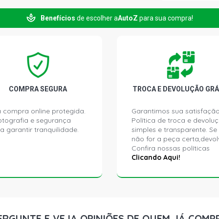
Benefícios
de escolher a
AutoZ
para sua compra!
IDEA ESSEN
(2011 - 2016
IDEA ADVEN
(2011 - 2016
IDEA SPORTI
COMPRA SEGURA
TROCA E DEVOLUÇÃO GRÁ
(2011 - 2013
 compra online protegida.
Garantimos sua satisfação
ptografia e segurança
Política de troca e devolu
LINEA ESSE
a garantir tranquilidade.
simples e transparente. Se
(2012 - 2016
não for a peça certa,devol
Confira nossas políticas
PALIO ESSE
Clicando Aqui!
(2011 - 2017
PALIO SPOR
(2012 - 2017
ERGUNTE E VEJA OPINIÕES DE QUEM JÁ COMP