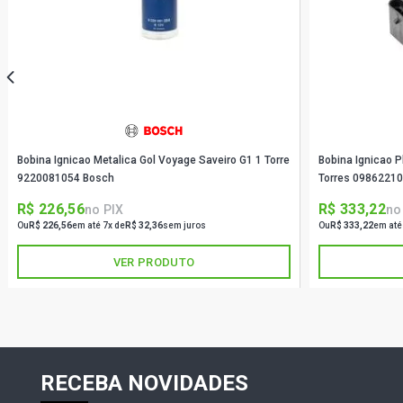
Bobina Ignicao Metalica Gol Voyage Saveiro G1 1 Torre
Bobina Ignicao 
9220081054 Bosch
Torres 0986221
R$ 226,56
R$ 333,22
no PIX
no
Ou
R$ 226,56
em até 7x de
R$ 32,36
sem juros
Ou
R$ 333,22
em até
VER PRODUTO
RECEBA NOVIDADES