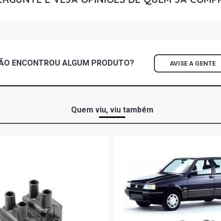
PALIO WEEK
FLEX (2011 
PALIO WEEK
E-TORQ FLEX
ÃO ENCONTROU
ALGUM
PRODUTO?
AVISE A GENTE
PUNTO ESSE
(2011 - 2017
PUNTO ESSE
Quem viu, viu também
(2011 - 2013
PUNTO SPOR
(2011 - 2016
SIENA SPOR
(2011 - 2011
SIENA SPOR
TORQ FLEX (