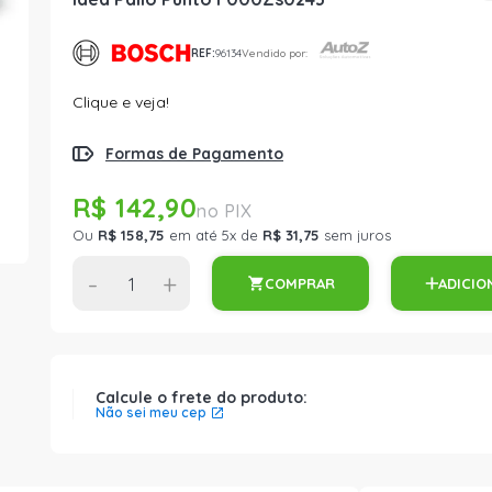
REF:
96134
Vendido por:
Clique e veja!
Formas de Pagamento
R$ 142,90
Ou
R$ 158,75
em até 5x de
R$ 31,75
sem juros
-
+
COMPRAR
ADICIO
Calcule o frete do produto:
Não sei meu cep