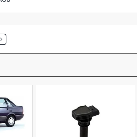
END TREKKING SW 1.6 16V E-TORQ
- 2016)
END ADVENTURE LOCKER SW 1.8 16V
 (2009 - 2020)
NCE HATCH 1.6 16V E-TORQ FLEX
)
NCE HATCH 1.8 16V E-TORQ FLEX
)
TING HATCH 1.8 16V E-TORQ FLEX
)
TING SEDAN 1.6 16V E-TORQ FLEX
)
TING DUALOGIC SEDAN 1.6 16V E-
2011 - 2011)