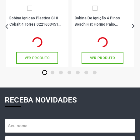
Bobina Ignicao Plastica S10
Bobina De Ignição 4 Pinos
Cobalt 4 Torres 0221603451
Bosch Fiat Fiorino Palio
Bosch
F000Zs0217
R$ 366,56
R$ 232,11
no PIX
no PIX
Ou
R$ 366,56
em até 10x de
R$ 36,65
Ou
R$ 232,11
em até 7x de
R$ 33,15
sem juros
sem juros
VER PRODUTO
VER PRODUTO
1
2
3
4
5
6
7
RECEBA NOVIDADES