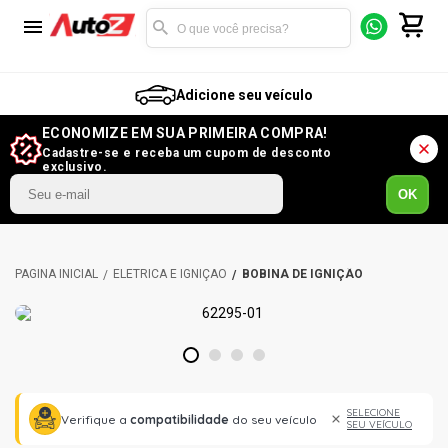
Adicione seu veículo
ECONOMIZE EM SUA PRIMEIRA COMPRA!
Cadastre-se e receba um cupom de desconto
exclusivo.
OK
ELÉTRICA E IGNIÇÃO
BOBINA DE IGNIÇÃO
1
2
3
4
SELECIONE
Verifique a
compatibilidade
do seu veículo
SEU VEÍCULO