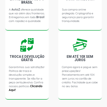
SIENA ELX SEDAN 1.0 16V FIRE GASOLINA (2001 - 2003)
BRASIL
A
AutoZ
oferece qualidade
Sua compra online
que vai além das fronteiras.
protegida. Criptografia e
SIENA EX SEDAN 1.0 16V FIRE GASOLINA (2001 - 2002)
Entregamos em todo
Brasil
segurança para garantir
com rapidez e qualidade.
tranquilidade.
SIENA ELX SEDAN 1.3 16V FIRE GASOLINA (2000 - 2005)
TROCA E DEVOLUÇÃO
EM ATÉ 10X SEM
GRÁTIS
JUROS
Garantimos sua satisfação!
Compre agora e pague sem
Política de troca e
preocupações!
devolução simples e
Parcelamento em até 10X
transparente. Se não for a
sem juros no cartão de
peça certa,devolva. Confira
crédito. Facilidade que cabe
nossas políticas
Clicando
no seu bolso.
Aqui!