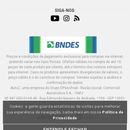
SIGA-NOS:
Preços e condições de pagamento exclusivos para compras via internet,
podendo variar nas lojas físicas. Ofertas válidas na compra de até 10
peças de cada produto por cliente, até o término dos nossos estoques
para internet. Caso os produtos apresentem divergências de valores, o
preço válido é o do carrinhos de compras. Vendas sujeitas a análise e
confirmação de dados.
AutoZ, uma empresa do Grupo DPaschoal - Razão Social: Comercial
Automotiva S.A. - CNPJ:
45.987.005/0169-49 - Rua Edmundo Navarro de Andrade, 1700 - CEP 13031-
695, Campinas-SP
Cookies: a gente guarda estatísticas de visitas para melhorar
sua experiência de navegação, saiba mais em nossa
Política de
Privacidade
ENTENDI E FECHAR