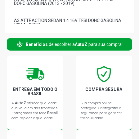
DOHC GASOLINA (2013 - 2019)
A3 ATTRACTION SEDAN 1.4 16V TFSI DOHC GASOLINA
(2014 - 2019)
A3 AMBIENTE SEDAN 1.4 16V TFSI DOHC GASOLINA
Benefícios
de escolher a
AutoZ
para sua compra!
(2015 - 2018)
A3 AMBIENTE SEDAN 1.4 16V EA211 TFSI L4 FLEX (2017
- 2019)
A3 SPORTBACK ATTRACTION SEDAN 1.4 16V EA211
TFSI L4 FLEX (2017 - 2019)
ENTREGA EM TODO O
COMPRA SEGURA
BRASIL
A
AutoZ
oferece qualidade
Sua compra online
A3 PRESTIGE TFSI S-TRONIC SEDAN 1.4 16V EA211 TFSI
que vai além das fronteiras.
protegida. Criptografia e
L4 FLEX (2019 - 2021)
Entregamos em todo
Brasil
segurança para garantir
com rapidez e qualidade.
tranquilidade.
A3 PRESTIGE PLUS TFSI S-TRONIC SEDAN 1.4 16V
EA211 TFSI L4 FLEX (2019 - 2021)