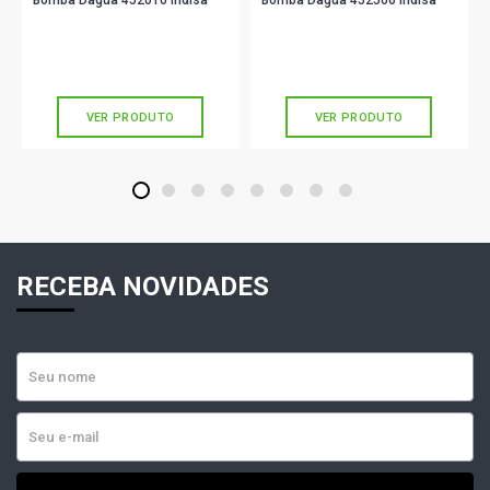
Bomba Dagua 452010 Indisa
Bomba Dagua 452506 Indisa
R$ 247,90
R$ 369,89
no PIX
no PIX
Ou
R$ 247,90
em até 8x de
R$ 30,98
Ou
R$ 369,89
em até 10x de
R$ 36,98
sem juros
sem juros
VER PRODUTO
VER PRODUTO
1
2
3
4
5
6
7
8
RECEBA NOVIDADES