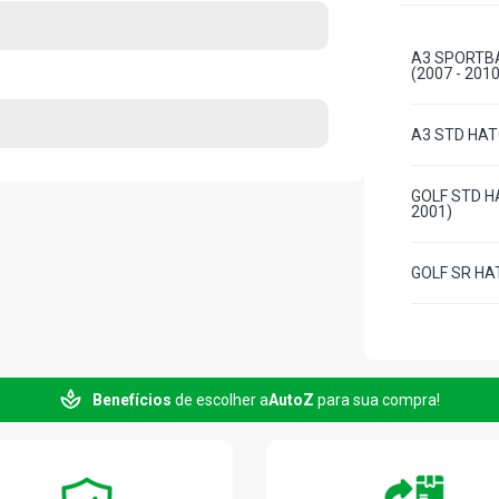
A3 SPORTBA
(2007 - 2010
A3 STD HATC
GOLF STD HA
2001)
GOLF SR HAT
Benefícios
de escolher a
AutoZ
para sua compra!