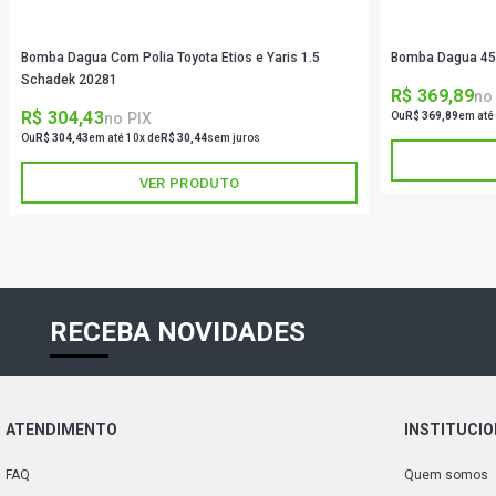
Bomba Dagua Com Polia Toyota Etios e Yaris 1.5
Bomba Dagua 45
Schadek 20281
R$ 369,89
no
R$ 304,43
no PIX
Ou
R$ 369,89
em até
Ou
R$ 304,43
em até 10x de
R$ 30,44
sem juros
VER PRODUTO
RECEBA NOVIDADES
ATENDIMENTO
INSTITUCI
FAQ
Quem somos