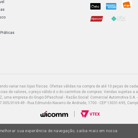
vel
ias
sco
 Práticas
do variar nas lojas físicas. Ofertas válidas na compra de até 10 peças de cada 
ias de valores, o preço válido é o do carrinhos de compras. Vendas sujeitas a 
Z, uma empresa do Grupo DPaschoal - Razão Social: Comercial Automotiva S.A. -
7.005/0169-49 - Rua Edmundo Navarro de Andrade, 1700 - CEP 13031-695, Camp
a melhorar sua experiência de navegação, saiba mais em nossa