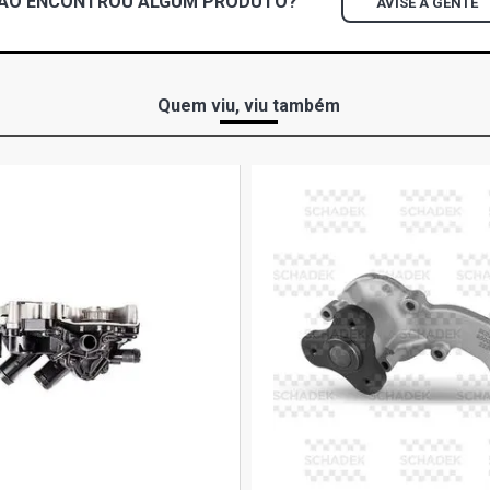
ÃO ENCONTROU
ALGUM
PRODUTO?
AVISE A GENTE
Quem viu, viu também