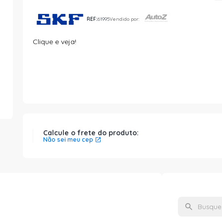
REF:
61995
Vendido por:
Clique e veja!
Calcule o frete do produto:
Não sei meu cep