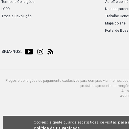
Termos e Condições
AutoZ é confiá
LGPD
Nossas parcer
Troca e Devolução
Trabalhe Cono
Mapa do site
Portal de Boas
SIGA-NOS:
Preços e condições de pagamento exclusivos para compras via internet, poden
produtos apresentem divergênc
Auto
45.98
Cookies: a gente guarda estatísticas de visitas par
Política de Privacidade