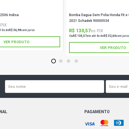
2506 Indisa
Bomba Dagua Sem Polia Honda Fit e C
2021 Schadek 90000534
 PIX
R$ 130,57
no PIX
 10x de
R$ 36,98
sem juros
Ou
R$ 130,57
em até 4x de
R$ 32,64
sem juro
VER PRODUTO
VER PRODUTO
1
2
3
4
ONAL
PAGAMENTO