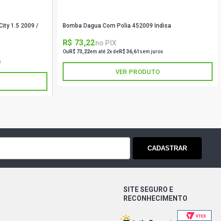
ity 1.5 2009 /
Bomba Dagua Com Polia 452009 Indisa
R$ 73,22
no PIX
Ou
R$ 73,22
em até 2x de
R$ 36,61
sem juros
s
VER PRODUTO
CADASTRAR
SITE SEGURO E
RECONHECIMENTO