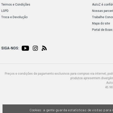
Termos e Condições
AutoZ é confiá
LGPD
Nossas parcer
Troca e Devolução
Trabalhe Cono
Mapa do site
Portal de Boas
SIGA-NOS:
Preços e condições de pagamento exclusivos para compras via internet, poden
produtos apresentem divergênc
Auto
45.98
Cookies: a gente guarda estatísticas de visitas par