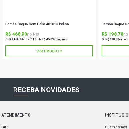
Bomba Dagua Sem Polia 401013 Indisa
Bomba Dagua Sem
R$ 468,90
R$ 198,78
no PIX
no
Ou
R$ 468,90
em até 10x de
R$ 46,89
sem juros
Ou
R$ 198,78
em até
VER PRODUTO
RECEBA NOVIDADES
ATENDIMENTO
INSTITUCI
FAQ
Quem somos