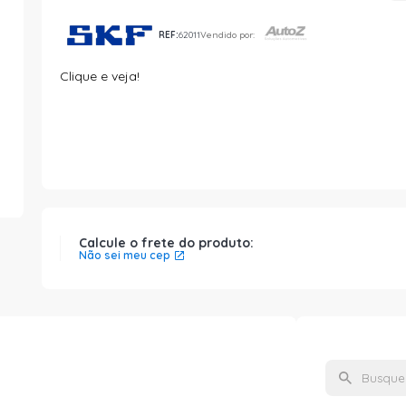
REF:
62011
Vendido por:
Clique e veja!
Calcule o frete do produto:
Não sei meu cep