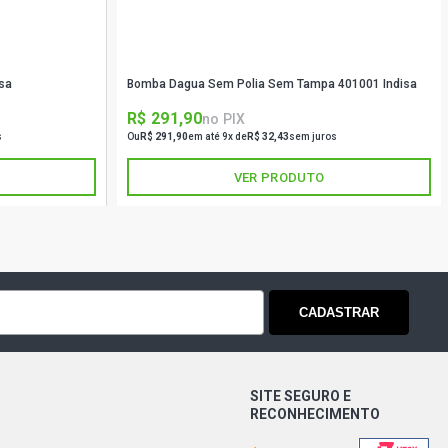
sa
Bomba Dagua Sem Polia Sem Tampa 401001 Indisa
R$ 291,90
no PIX
s
Ou
R$ 291,90
em até 9x de
R$ 32,43
sem juros
VER PRODUTO
CADASTRAR
SITE SEGURO E
RECONHECIMENTO