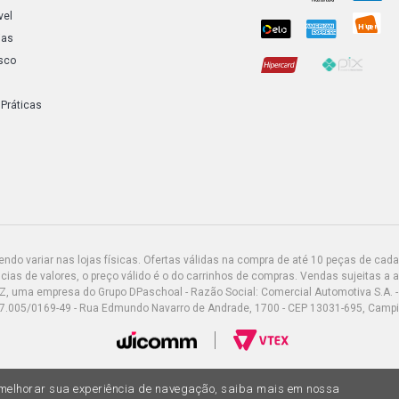
vel
ias
sco
 Práticas
do variar nas lojas físicas. Ofertas válidas na compra de até 10 peças de cada 
ias de valores, o preço válido é o do carrinhos de compras. Vendas sujeitas a 
Z, uma empresa do Grupo DPaschoal - Razão Social: Comercial Automotiva S.A. -
7.005/0169-49 - Rua Edmundo Navarro de Andrade, 1700 - CEP 13031-695, Camp
a melhorar sua experiência de navegação, saiba mais em nossa