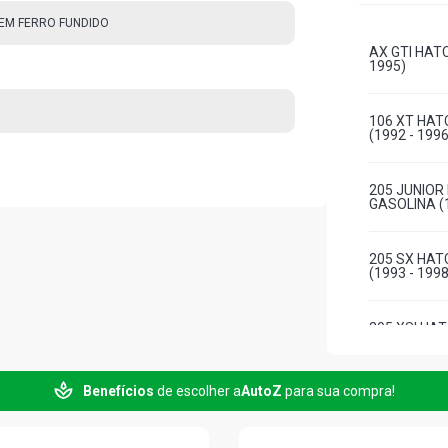
EM FERRO FUNDIDO
AX GTI HATC
1995)
106 XT HAT
(1992 - 1996
205 JUNIOR
GASOLINA (1
205 SX HAT
(1993 - 1998
205 XSI HAT
206 PASSIO
Benefícios
de escolher a
AutoZ
para sua compra!
GASOLINA (1