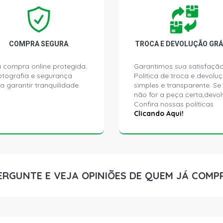
206 SELECTI
2001)
206 SOLEIL 
2001)
COMPRA SEGURA
TROCA E DEVOLUÇÃO GRÁ
 compra online protegida.
Garantimos sua satisfação
206 TECHNO
ptografia e segurança
Política de troca e devolu
2007)
a garantir tranquilidade.
simples e transparente. Se
não for a peça certa,devol
Confira nossas políticas
306 XS HATC
Clicando Aqui!
ERGUNTE E VEJA OPINIÕES DE QUEM JÁ COMP