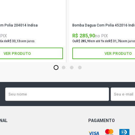
 Polia 204014 Indisa
Bomba Dagua Com Polia 452016 Indi
R$ 285,90
 PIX
no PIX
 6x de
R$ 33,13
sem juros
Ou
R$ 285,90
em até 9x de
R$ 31,76
sem juro
VER PRODUTO
VER PRODUTO
1
2
3
4
ONAL
PAGAMENTO