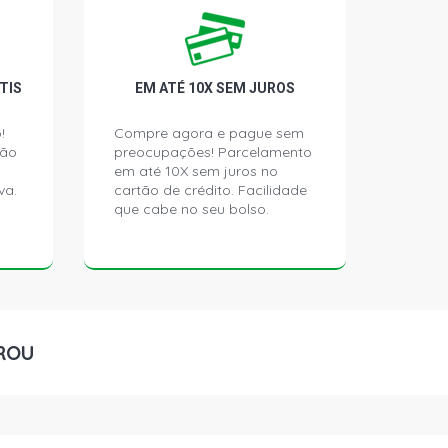
ON HATCH 1.6 8V GASOLINA (1999 -
HATCH 1.6 8V GASOLINA (1999 -
TIS
EM ATÉ 10X SEM JUROS
!
Compre agora e pague sem
 HATCH 1.6 8V GASOLINA (2003 -
ção
preocupações! Parcelamento
em até 10X sem juros no
va.
cartão de crédito. Facilidade
que cabe no seu bolso.
H 1.6 8V GASOLINA (1995 - 1997)
ROU