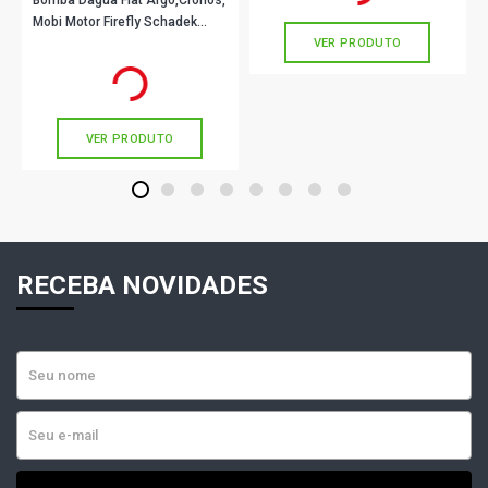
Bomba Dagua Fiat Argo,Cronos,
Mobi Motor Firefly Schadek
VER PRODUTO
20304
R$ 232,84
no PIX
Ou
R$ 232,84
em até 7x de
R$ 33,26
sem juros
VER PRODUTO
1
2
3
4
5
6
7
8
RECEBA NOVIDADES