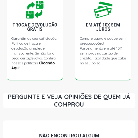
HB20 SPICY HATCH 1.0 12V KAPPA FLEX (2015 - 2015)
PICANTO GT HATCH 1.0 12V FLEX (2018 - 2019)
TROCA E DEVOLUÇÃO
EM ATÉ 10X SEM
GRÁTIS
JUROS
Garantimos sua satisfação!
Compre agora e pague sem
Política de troca e
preocupações!
devolução simples e
Parcelamento em até 10X
transparente. Se não for a
sem juros no cartão de
peça certa,devolva. Confira
crédito. Facilidade que cabe
nossas políticas
Clicando
no seu bolso.
Aqui!
PERGUNTE E VEJA OPINIÕES DE QUEM JÁ
COMPROU
NÃO ENCONTROU
ALGUM