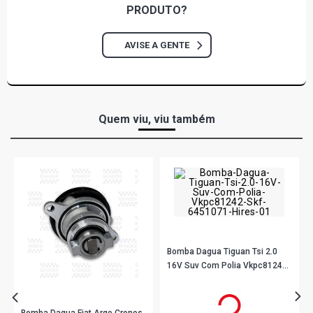
PRODUTO?
AVISE A GENTE
Quem viu, viu também
Bomba Dagua Tiguan Tsi 2.0
16V Suv Com Polia Vkpc81242
Skf
R$ 468,90
no PIX
Ou
R$ 468,90
em até 10x de
R$ 46,89
sem juros