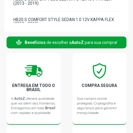
(2013 - 2019)
HB20 S COMFORT STYLE SEDAN 1.0 12V KAPPA FLEX
(2013 - 2019)
HB20 5 ANOS HATCH 1.0 12V KAPPA FLEX (2018 - 2019)
Benefícios
de escolher a
AutoZ
para sua compra!
HB20 COPA DO MUNDO HATCH 1.0 12V KAPPA FLEX
(2014 - 2019)
HB20 UNIQUE HATCH 1.0 12V KAPPA FLEX (2014 - 2019)
ENTREGA EM TODO O
COMPRA SEGURA
BRASIL
HB20 FOR YOU HATCH 1.0 12V KAPPA FLEX (2015 -
2015)
A
AutoZ
oferece qualidade
Sua compra online
que vai além das fronteiras.
protegida. Criptografia e
Entregamos em todo
Brasil
segurança para garantir
com rapidez e qualidade.
tranquilidade.
HB20 S FOR YOU SEDAN 1.0 12V KAPPA FLEX (2015 -
2015)