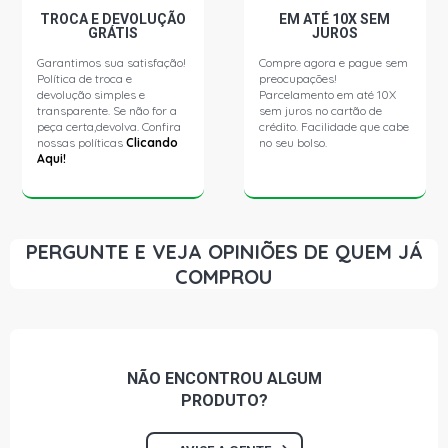
TROCA E DEVOLUÇÃO
EM ATÉ 10X SEM
GRÁTIS
JUROS
Garantimos sua satisfação!
Compre agora e pague sem
Política de troca e
preocupações!
devolução simples e
Parcelamento em até 10X
transparente. Se não for a
sem juros no cartão de
peça certa,devolva. Confira
crédito. Facilidade que cabe
nossas políticas
Clicando
no seu bolso.
Aqui!
PERGUNTE E VEJA OPINIÕES DE QUEM JÁ
COMPROU
NÃO ENCONTROU
ALGUM
PRODUTO?