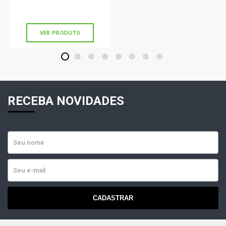
Ou
R$ 73,22
em até 2x de
R$ 36,61
sem juros
VER PRODUTO
1
2
3
4
5
6
7
8
RECEBA NOVIDADES
CADASTRAR