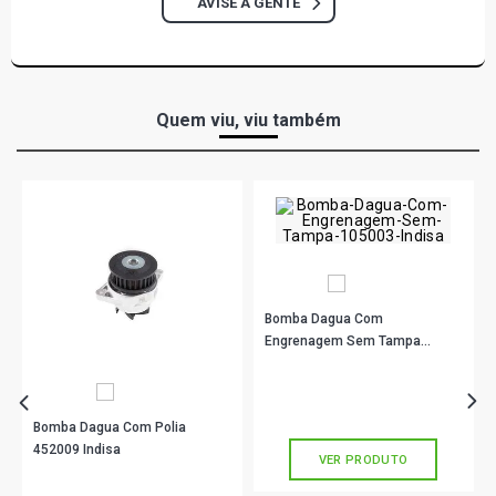
AVISE A GENTE
Quem viu, viu também
Bomba Dagua Com
Engrenagem Sem Tampa
105003 Indisa
R$ 195,90
no PIX
Ou
R$ 195,90
em até 6x de
R$ 32,65
sem juros
Bomba Dagua Com Polia
452009 Indisa
VER PRODUTO
R$ 73,22
no PIX