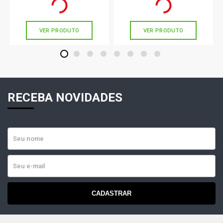
Ou
R$ 67,67
em até 2x de
R$ 33,83
Ou
R$ 148,90
em até 4x de
R$ 37,22
sem juros
sem juros
VER PRODUTO
VER PRODUTO
1
2
3
4
5
6
7
8
RECEBA NOVIDADES
CADASTRAR