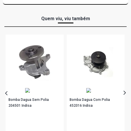
Quem viu, viu também
Bomba Dagua Sem Polia
Bomba Dagua Com Polia
204501 Indisa
452016 Indisa
R$ 126,56
R$ 285,90
no PIX
no PIX
Ou
R$ 126,56
em até 4x de
R$ 31,64
Ou
R$ 285,90
em até 9x de
R$ 31,76
sem juros
sem juros