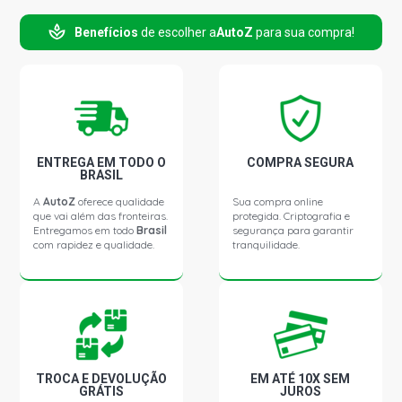
Benefícios
de escolher a
AutoZ
para sua compra!
RANGER XLT PICKUP 3.0 16V MWM NGD3.0E TURBO L4
DIESEL (2005 - 2012)
PANTANAL STD UTILITARIO 3.0 16V DIESEL (2006 -
2007)
T4 LONA UTILITARIO 3.0 16V MWM NGD3.0E TURBO L4
ENTREGA EM TODO O
COMPRA SEGURA
DIESEL (2006 - 2014)
BRASIL
A
AutoZ
oferece qualidade
Sua compra online
que vai além das fronteiras.
protegida. Criptografia e
T4 RIGIDA UTILITARIO 3.0 16V MWM NGD3.0E TURBO L4
Entregamos em todo
Brasil
segurança para garantir
DIESEL (2006 - 2014)
com rapidez e qualidade.
tranquilidade.
RANGER CD LIMITED PICKUP 3.0 16V MWM NGD3.0E
TURBO L4 DIESEL (2005 - 2012)
TROCA E DEVOLUÇÃO
EM ATÉ 10X SEM
GRÁTIS
JUROS