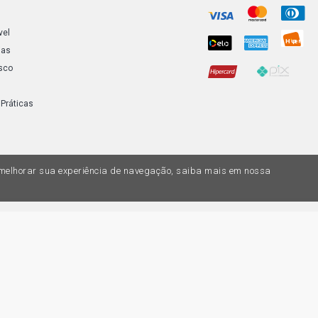
vel
ias
sco
 Práticas
a melhorar sua experiência de navegação, saiba mais em nossa
do variar nas lojas físicas. Ofertas válidas na compra de até 10 peças de cada 
ias de valores, o preço válido é o do carrinhos de compras. Vendas sujeitas a 
Z, uma empresa do Grupo DPaschoal - Razão Social: Comercial Automotiva S.A. -
7.005/0169-49 - Rua Edmundo Navarro de Andrade, 1700 - CEP 13031-695, Camp