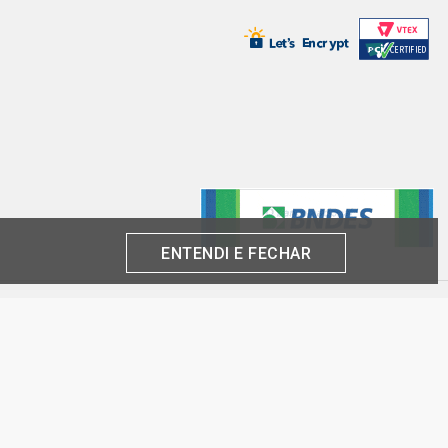
ENTENDI E FECHAR
produto por cliente, até o término dos nossos estoques para internet. Caso os
análise e confirmação de dados.
 CNPJ:
inas-SP