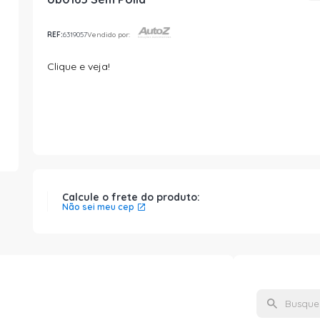
REF:
6319057
Vendido por:
Clique e veja!
Calcule o frete do produto:
Não sei meu cep