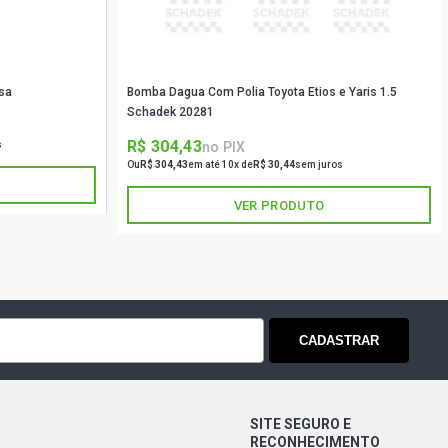
sa
Bomba Dagua Com Polia Toyota Etios e Yaris 1.5
Schadek 20281
R$ 304,43
no PIX
s
Ou
R$ 304,43
em até 10x de
R$ 30,44
sem juros
VER PRODUTO
CADASTRAR
SITE SEGURO E
RECONHECIMENTO