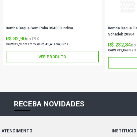
Bomba Dagua Sem Polia 354000 Indisa
Bomba Dagua Fiat
Schadek 20304
R$ 82,90
no PIX
R$ 232,84
no
Ou
R$ 82,90
em até 2x de
R$ 41,45
sem juros
Ou
R$ 232,84
em até
VER PRODUTO
RECEBA NOVIDADES
ATENDIMENTO
INSTITUCI