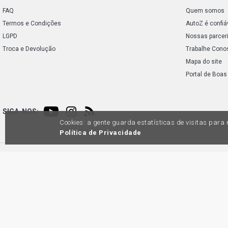
FAQ
Quem somos
Termos e Condições
AutoZ é confiá
LGPD
Nossas parcer
Troca e Devolução
Trabalhe Cono
Mapa do site
Portal de Boas
SIGA-NOS:
Cookies: a gente guarda estatísticas de visitas par
Política de Privacidade
Preços e condições de pagamento exclusivos para compras via internet, poden
produtos apresentem divergênc
Auto
45.98