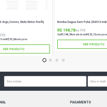
 Argo,Cronos, Mobi Motor Firefly
Bomba Dagua Sem Polia 204014 Indi
R$ 198,78
no PIX
 PIX
Ou
R$ 198,78
em até 6x de
R$ 33,13
sem juro
 7x de
R$ 33,26
sem juros
VER PRODUTO
VER PRODUTO
1
2
3
4
ONAL
PAGAMENTO