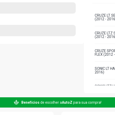
CRUZE LT S
(2012 - 2016
CRUZE LTZ 
(2012 - 2016
CRUZE SPOR
FLEX (2012 
SONIC LT HA
2016)
SONIC LTZ H
2016)
Benefícios
de escolher a
AutoZ
para sua compra!