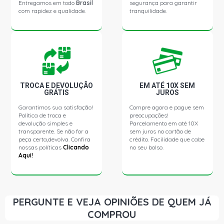
Entregamos em todo
Brasil
segurança para garantir
DIESEL (1998 - 2007)
com rapidez e qualidade.
tranquilidade.
SERIE P P94 CAMINHAO 12.7 12V DSC9 12 DIESEL (1998
- 2007)
SERIE R R94 CAMINHAO 11.9 12V DSC9 11 L6 DIESEL
(1998 - 2007)
TROCA E DEVOLUÇÃO
EM ATÉ 10X SEM
GRÁTIS
JUROS
SERIE T 114 CAMINHAO 10.6 12V DSC11 75 360 L6
Garantimos sua satisfação!
Compre agora e pague sem
DIESEL (1998 - 2007)
Política de troca e
preocupações!
devolução simples e
Parcelamento em até 10X
transparente. Se não for a
sem juros no cartão de
SERIE T 114 CAMINHAO 11.7 24V DSC12 02 L6 DIESEL
peça certa,devolva. Confira
crédito. Facilidade que cabe
(1998 - 2007)
nossas políticas
Clicando
no seu bolso.
Aqui!
SERIE T 114 CAMINHAO 12.7 12V DSC9 12 DIESEL (1998
- 2007)
PERGUNTE E VEJA OPINIÕES DE QUEM JÁ
SERIE T 124 CAMINHAO 10.6 12V DSC11 75 360 L6
COMPROU
DIESEL (1998 - 2007)