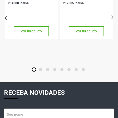
254000 Indisa
252005 Indisa
R$ 178,78
R$ 108,90
no PIX
no PIX
Ou
R$ 178,78
em até 5x de
R$ 35,75
Ou
R$ 108,90
em até 3x de
R$ 36,30
sem juros
sem juros
VER PRODUTO
VER PRODUTO
1
2
3
4
5
6
7
8
RECEBA NOVIDADES