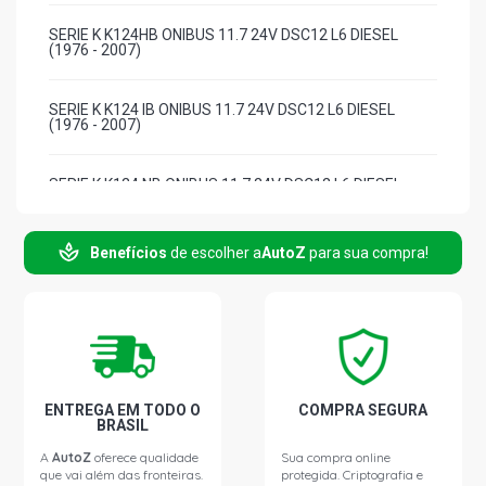
SERIE K K124HB ONIBUS 11.7 24V DSC12 L6 DIESEL
(1976 - 2007)
SERIE K K124 IB ONIBUS 11.7 24V DSC12 L6 DIESEL
(1976 - 2007)
SERIE K K124 NB ONIBUS 11.7 24V DSC12 L6 DIESEL
(1976 - 2007)
Benefícios
de escolher a
AutoZ
para sua compra!
SERIE K K94 IB ONIBUS 11.9 12V DSC9 11 L6 DIESEL
(1998 - 2007)
SERIE K K94 NB ONIBUS 11.9 12V DSC9 11 L6 DIESEL
(1998 - 2007)
L94 STD ONIBUS 11.9 12V DSC9 11 L6 DIESEL (1998 -
ENTREGA EM TODO O
COMPRA SEGURA
2007)
BRASIL
A
AutoZ
oferece qualidade
Sua compra online
que vai além das fronteiras.
protegida. Criptografia e
SERIE P P94 CAMINHAO 10.6 12V DSC11 75 360 L6