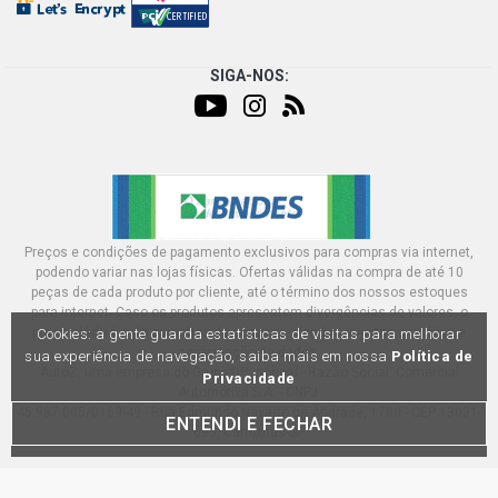
SIGA-NOS:
Preços e condições de pagamento exclusivos para compras via internet,
podendo variar nas lojas físicas. Ofertas válidas na compra de até 10
peças de cada produto por cliente, até o término dos nossos estoques
para internet. Caso os produtos apresentem divergências de valores, o
preço válido é o do carrinhos de compras. Vendas sujeitas a análise e
Cookies: a gente guarda estatísticas de visitas para melhorar
confirmação de dados.
sua experiência de navegação, saiba mais em nossa
Política de
AutoZ, uma empresa do Grupo DPaschoal - Razão Social: Comercial
Privacidade
Automotiva S.A. - CNPJ:
45.987.005/0169-49 - Rua Edmundo Navarro de Andrade, 1700 - CEP 13031-
ENTENDI E FECHAR
695, Campinas-SP