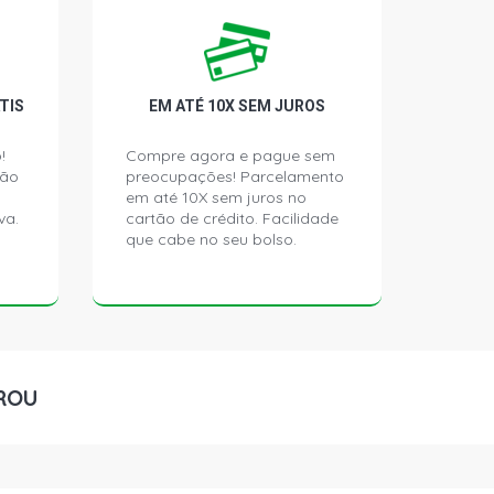
LIMITED PICKUP 3.0 16V MWM
BO L4 DIESEL (2005 - 2012)
TIS
EM ATÉ 10X SEM JUROS
!
Compre agora e pague sem
ção
preocupações! Parcelamento
em até 10X sem juros no
va.
cartão de crédito. Facilidade
que cabe no seu bolso.
ROU