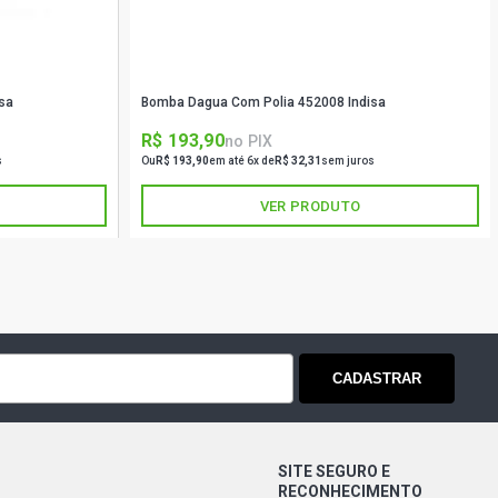
sa
Bomba Dagua Com Polia 452008 Indisa
R$ 193,90
no PIX
s
Ou
R$ 193,90
em até 6x de
R$ 32,31
sem juros
VER PRODUTO
CADASTRAR
SITE SEGURO E
RECONHECIMENTO