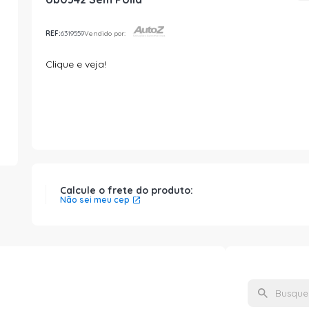
REF:
6319559
Vendido por:
Clique e veja!
Calcule o frete do produto:
Não sei meu cep