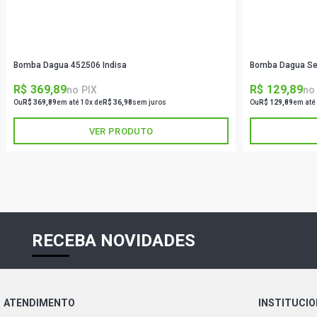
Bomba Dagua 452506 Indisa
Bomba Dagua Sem
R$ 369,89
R$ 129,89
no PIX
no
Ou
R$ 369,89
em até 10x de
R$ 36,98
sem juros
Ou
R$ 129,89
em até
VER PRODUTO
RECEBA NOVIDADES
ATENDIMENTO
INSTITUCI