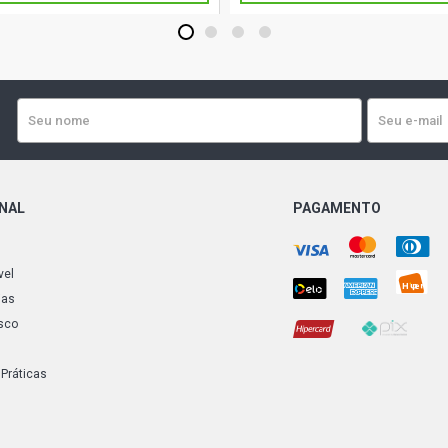
1
2
3
4
ONAL
PAGAMENTO
vel
ias
sco
 Práticas