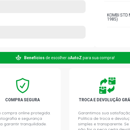
KOMBI STD M
1985)
Benefícios
de escolher a
AutoZ
para sua compra!
COMPRA SEGURA
TROCA E DEVOLUÇÃO GRÁ
 compra online protegida.
Garantimos sua satisfação
ptografia e segurança
Política de troca e devolu
a garantir tranquilidade.
simples e transparente. Se
não for a peça certa,devol