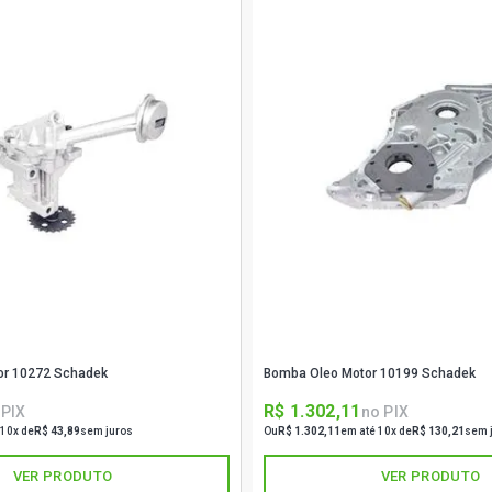
or 10272 Schadek
Bomba Oleo Motor 10199 Schadek
R$ 1.302,11
 PIX
no PIX
 10x de
R$ 43,89
sem juros
Ou
R$ 1.302,11
em até 10x de
R$ 130,21
sem 
VER PRODUTO
VER PRODUTO