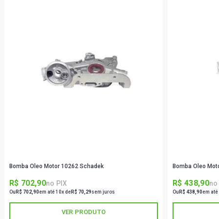
Bomba Oleo Motor 10262 Schadek
Bomba Oleo Mot
R$ 702,90
R$ 438,90
no PIX
no
Ou
R$ 702,90
em até 10x de
R$ 70,29
sem juros
Ou
R$ 438,90
em até
VER PRODUTO