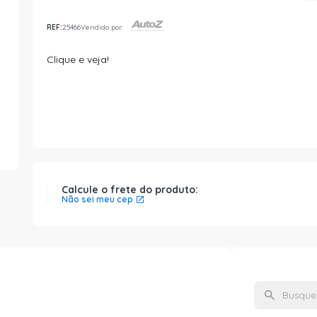
REF:
25466
Vendido por:
Clique e veja!
Calcule o frete do produto:
Não sei meu cep