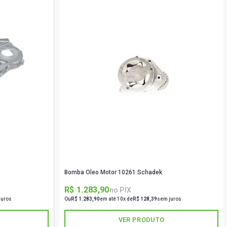
Bomba Oleo Motor 10261 Schadek
R$ 1.283,90
no PIX
juros
Ou
R$ 1.283,90
em até 10x de
R$ 128,39
sem juros
VER PRODUTO