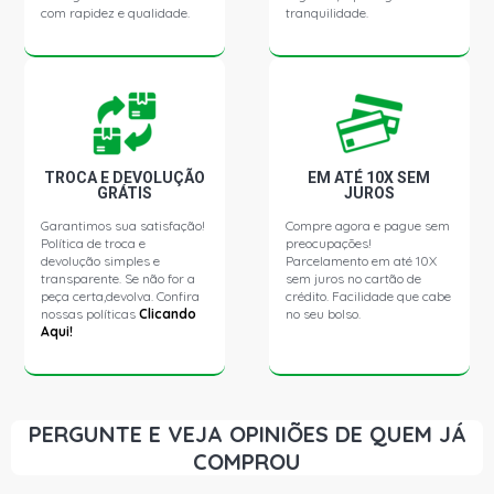
com rapidez e qualidade.
tranquilidade.
VERONA GLX SEDAN 1.6 8V AP (1993 - 1996)
VERONA GLX SEDAN 1.8 8V AP (1990 - 1996)
VERONA LX SEDAN 1.8 8V AP (1989 - 1996)
TROCA E DEVOLUÇÃO
EM ATÉ 10X SEM
GRÁTIS
JUROS
Garantimos sua satisfação!
Compre agora e pague sem
VERONA STD SEDAN 2.0 8V AP (1993 - 1996)
Política de troca e
preocupações!
devolução simples e
Parcelamento em até 10X
transparente. Se não for a
sem juros no cartão de
VERONA GLX SEDAN 2.0 8V AP (1990 - 1996)
peça certa,devolva. Confira
crédito. Facilidade que cabe
nossas políticas
Clicando
no seu bolso.
Aqui!
APOLLO GL SEDAN 1.8 8V AP (1990 - 1992)
APOLLO GLS SEDAN 1.8 8V AP (1990 - 1992)
PERGUNTE E VEJA OPINIÕES DE QUEM JÁ
COMPROU
APOLLO VIP SEDAN 1.8 8V AP (1990 - 1992)