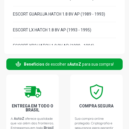
ESCORT GUARUJA HATCH 1.8 8V AP (1989 - 1993)
ESCORT LX HATCH 1.8 8V AP (1993 - 1995)
ESCORT XR3 HATCH 1.8 8V AP (1989 - 1994)
ESCORT GLX HATCH 2.0 8V AP (1993 - 1996)
Benefícios
de escolher a
AutoZ
para sua compra!
ESCORT GLX I HATCH 2.0 8V AP (1993 - 1996)
ESCORT RACER HATCH 2.0 8V AP (1993 - 1996)
ENTREGA EM TODO O
COMPRA SEGURA
ESCORT XR3 HATCH 2.0 8V AP (1993 - 1996)
BRASIL
A
AutoZ
oferece qualidade
Sua compra online
que vai além das fronteiras.
protegida. Criptografia e
ESCORT XR3 I HATCH 2.0 8V AP (1993 - 1996)
Entregamos em todo
Brasil
segurança para garantir