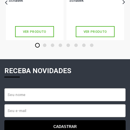
Schadek
Schadek
POINTER GL HATCH 2.0 8V AP (1994 - 1996)
R$ 691,90
R$ 688,90
no PIX
no PIX
Ou
R$ 691,90
em até 10x de
R$ 69,19
Ou
R$ 688,90
em até 10x de
R$ 68,89
sem juros
sem juros
POINTER GL I HATCH 2.0 8V AP (1994 - 1996)
VER PRODUTO
VER PRODUTO
POINTER GTI HATCH 2.0 8V AP (1994 - 1996)
1
2
3
4
5
6
7
8
RECEBA NOVIDADES
CADASTRAR