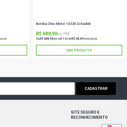
Bomba Oleo Motor 10328 Schadek
R$ 688,90
no PIX
juros
Ou
R$ 688,90
em até 10x de
R$ 68,89
sem juros
VER PRODUTO
CADASTRAR
SITE SEGURO E
RECONHECIMENTO