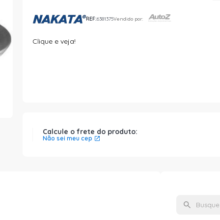
REF:
6381375
Vendido por:
Clique e veja!
Calcule o frete do produto:
Não sei meu cep