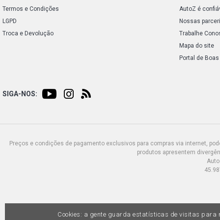
Termos e Condições
AutoZ é confiá
LGPD
Nossas parcer
Troca e Devolução
Trabalhe Cono
Mapa do site
Portal de Boas
SIGA-NOS:
Preços e condições de pagamento exclusivos para compras via internet, poden
produtos apresentem divergênc
Auto
45.98
Cookies: a gente guarda estatísticas de visitas par