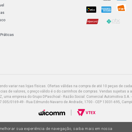
vel
ias
sco
 Práticas
do variar nas lojas físicas. Ofertas válidas na compra de até 10 peças de cada 
ias de valores, o preço válido é o do carrinhos de compras. Vendas sujeitas a 
Z, uma empresa do Grupo DPaschoal - Razão Social: Comercial Automotiva S.A. -
7.005/0169-49 - Rua Edmundo Navarro de Andrade, 1700 - CEP 13031-695, Camp
a melhorar sua experiência de navegação, saiba mais em nossa