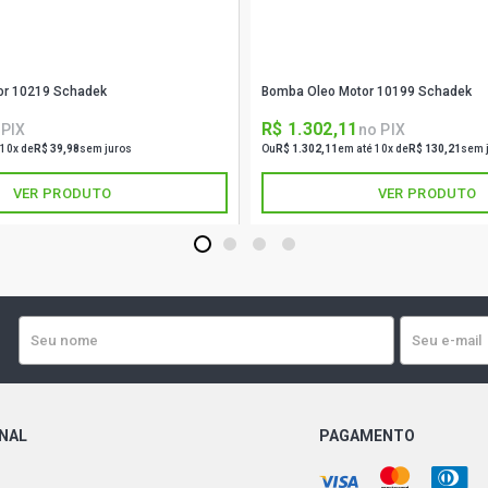
or 10219 Schadek
Bomba Oleo Motor 10199 Schadek
R$ 1.302,11
 PIX
no PIX
 10x de
R$ 39,98
sem juros
Ou
R$ 1.302,11
em até 10x de
R$ 130,21
sem 
VER PRODUTO
VER PRODUTO
1
2
3
4
ONAL
PAGAMENTO