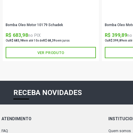
Bomba Oleo Motor 10179 Schadek
Bomba Oleo Mot
R$ 683,98
R$ 399,89
no PIX
no
Ou
R$ 683,98
em até 10x de
R$ 68,39
sem juros
Ou
R$ 399,89
em até
VER PRODUTO
RECEBA NOVIDADES
ATENDIMENTO
INSTITUCI
FAQ
Quem somos