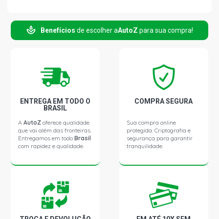
CIVIC LX SEDAN 1.5 16V GASOLINA (1992 - 1995)
Benefícios
de escolher a
AutoZ
para sua compra!
CIVIC EX IMPORTADO SEDAN 1.6 16V GASOLINA (1992 -
1995)
CIVIC LX IMPORTADO SEDAN 1.6 16V GASOLINA (1992 -
1995)
ENTREGA EM TODO O
COMPRA SEGURA
BRASIL
A
AutoZ
oferece qualidade
Sua compra online
que vai além das fronteiras.
protegida. Criptografia e
Entregamos em todo
Brasil
segurança para garantir
com rapidez e qualidade.
tranquilidade.