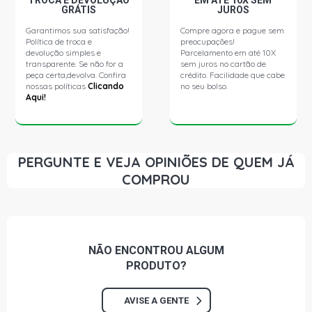
TROCA E DEVOLUÇÃO
EM ATÉ 10X SEM
GRÁTIS
JUROS
Garantimos sua satisfação!
Compre agora e pague sem
Política de troca e
preocupações!
devolução simples e
Parcelamento em até 10X
transparente. Se não for a
sem juros no cartão de
peça certa,devolva. Confira
crédito. Facilidade que cabe
nossas políticas
Clicando
no seu bolso.
Aqui!
PERGUNTE E VEJA OPINIÕES DE QUEM JÁ
COMPROU
NÃO ENCONTROU
ALGUM
PRODUTO?
AVISE A GENTE