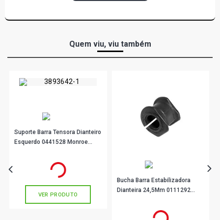
Quem viu, viu também
Suporte Barra Tensora Dianteiro
Esquerdo 0441528 Monroe
Axios
R$ 93,22
no PIX
Ou
R$ 93,22
em até 3x de
R$ 31,07
sem juros
Bucha Barra Estabilizadora
Dianteira 24,5Mm 0111292
VER PRODUTO
Monroe Axios
R$ 23,22
no PIX
Ou
R$ 23,22
em até 1x de
R$ 23,22