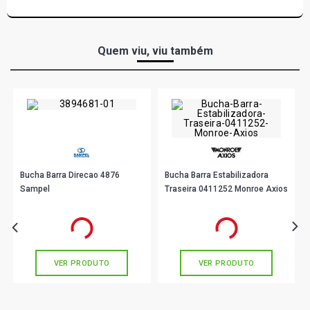
Quem viu, viu também
Bucha Barra Direcao 4876
Bucha Barra Estabilizadora
Sampel
Traseira 0411252 Monroe Axios
R$ 8,78
R$ 39,89
no PIX
no PIX
Ou
R$ 8,78
em até 1x de
R$ 8,78
Ou
R$ 39,89
em até 1x de
R$ 39,89
sem juros
sem juros
VER PRODUTO
VER PRODUTO