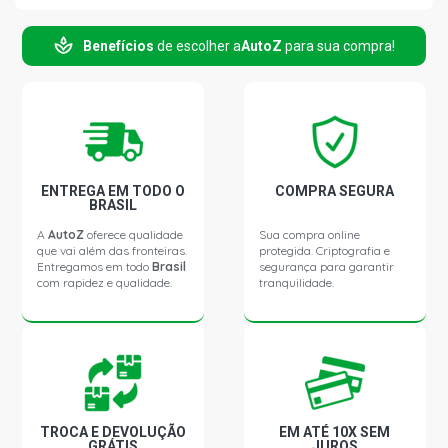
CIVIC LXR SEDAN 2.0 16V FLEX ONE FLEX (2014 - 2016)
Benefícios
de escolher a
AutoZ
para sua compra!
CIVIC EXS SEDAN 1.8 16V I-VTEC FLEX (2007 - 2013)
CIVIC LXL SEDAN 1.8 16V I-VTEC FLEX (2010 - 2013)
CIVIC LXS SEDAN 1.8 16V I-VTEC FLEX (2007 - 2012)
ENTREGA EM TODO O
COMPRA SEGURA
BRASIL
CIVIC SI COUPE 2.4 16V I-VTEC DOHC GASOLINA (2014 -
A
AutoZ
oferece qualidade
Sua compra online
2015)
que vai além das fronteiras.
protegida. Criptografia e
Entregamos em todo
Brasil
segurança para garantir
com rapidez e qualidade.
tranquilidade.
TROCA E DEVOLUÇÃO
EM ATÉ 10X SEM
GRÁTIS
JUROS