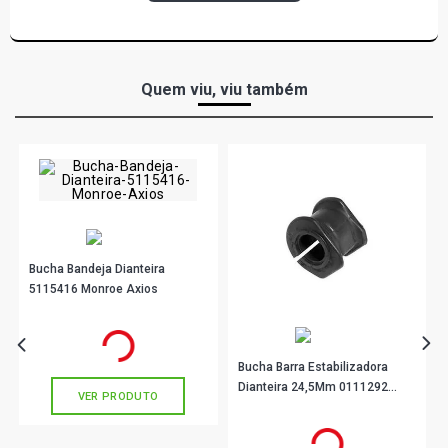
Quem viu, viu também
Bucha Bandeja Dianteira
5115416 Monroe Axios
R$ 96,90
no PIX
Ou
R$ 96,90
em até 3x de
R$ 32,30
sem juros
Bucha Barra Estabilizadora
Dianteira 24,5Mm 0111292
VER PRODUTO
Monroe Axios
R$ 23,22
no PIX
Ou
R$ 23,22
em até 1x de
R$ 23,22