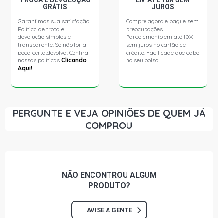
TROCA E DEVOLUÇÃO
EM ATÉ 10X SEM
GRÁTIS
JUROS
Garantimos sua satisfação!
Compre agora e pague sem
Política de troca e
preocupações!
devolução simples e
Parcelamento em até 10X
transparente. Se não for a
sem juros no cartão de
peça certa,devolva. Confira
crédito. Facilidade que cabe
nossas políticas
Clicando
no seu bolso.
Aqui!
PERGUNTE E VEJA OPINIÕES DE QUEM JÁ
COMPROU
NÃO ENCONTROU
ALGUM
PRODUTO?
AVISE A GENTE