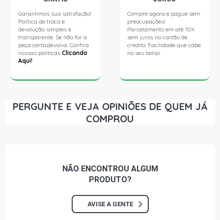
S10 TORNADO PICKUP 2.8 8V MWM 4.07TCE DIESEL
(2005 - 2009)
Garantimos sua satisfação!
Compre agora e pague sem
Política de troca e
preocupações!
devolução simples e
Parcelamento em até 10X
transparente. Se não for a
sem juros no cartão de
peça certa,devolva. Confira
crédito. Facilidade que cabe
nossas políticas
Clicando
no seu bolso.
Aqui!
PERGUNTE E VEJA OPINIÕES DE QUEM JÁ
COMPROU
NÃO ENCONTROU
ALGUM
PRODUTO?
AVISE A GENTE