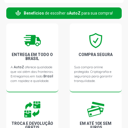
S10 TORNADO PICKUP 2.4 8V FLEXPOWER FLEX (2006 -
Benefícios
de escolher a
AutoZ
para sua compra!
2009)
S10 EXECUTIVE PICKUP 2.8 8V MWM 4.07TCA DIESEL
(2002 - 2011)
S10 LX PICKUP 2.8 8V MWM 4.07TCA DIESEL (2001 -
2006)
ENTREGA EM TODO O
COMPRA SEGURA
BRASIL
A
AutoZ
oferece qualidade
Sua compra online
S10 SERTOES PICKUP 2.8 8V MWM 4.07TCA DIESEL
que vai além das fronteiras.
protegida. Criptografia e
(2001 - 2006)
Entregamos em todo
Brasil
segurança para garantir
com rapidez e qualidade.
tranquilidade.
S10 STD PICKUP 2.8 8V MWM 4.07TCA DIESEL (2001 -
2005)
S10 COLINA PICKUP 2.8 8V MWM 4.07TCE DIESEL (2005 -
2009)
TROCA E DEVOLUÇÃO
EM ATÉ 10X SEM
GRÁTIS
JUROS