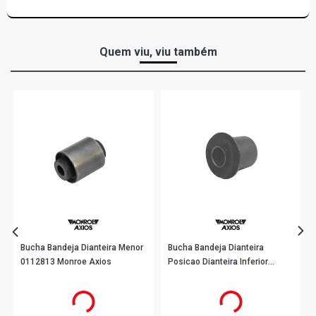
Quem viu, viu também
Bucha Bandeja Dianteira Menor
Bucha Bandeja Dianteira
0112813 Monroe Axios
Posicao Dianteira Inferior
0110762 Monroe Axios
R$ 33,22
R$ 27,90
no PIX
no PIX
Ou
R$ 33,22
em até 1x de
R$ 33,22
Ou
R$ 27,90
em até 1x de
R$ 27,90
sem juros
sem juros