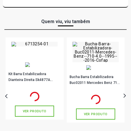
Quem viu, viu também
Kit Barra Estabilizadora
Bucha Barra Estabilizadora
Dianteira Direita Sk4877A
Buc02011 Mercedes Benz 710
Sampel
4.0 1995 - 2016 Cofap
R$ 23,90
no PIX
R$ 21,90
no PIX
Ou
R$ 23,90
em até 1x de
R$ 23,90
Ou
R$ 21,90
em até 1x de
R$ 21,90
sem juros
sem juros
VER PRODUTO
VER PRODUTO