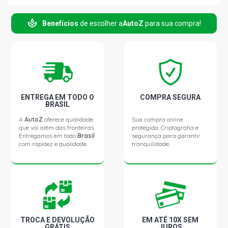
Benefícios
de escolher a
AutoZ
para sua compra!
CIVIC SI HATCH 1.6 16V GASOLINA (1996 - 2000)
CIVIC VTI HATCH 1.6 16V GASOLINA (1996 - 1998)
CIVIC LX SEDAN 1.5 16V GASOLINA (1996 - 1997)
ENTREGA EM TODO O
COMPRA SEGURA
BRASIL
CIVIC EX IMPORTADO SEDAN 1.6 16V GASOLINA (1996 -
2000)
A
AutoZ
oferece qualidade
Sua compra online
que vai além das fronteiras.
protegida. Criptografia e
Entregamos em todo
Brasil
segurança para garantir
com rapidez e qualidade.
tranquilidade.
CIVIC LX SEDAN 1.6 16V GASOLINA (1996 - 1997)
CIVIC LX IMPORTADO SEDAN 1.6 16V GASOLINA (1996 -
2000)
CIVIC LXB SEDAN 1.6 16V GASOLINA (1997 - 2000)
TROCA E DEVOLUÇÃO
EM ATÉ 10X SEM
GRÁTIS
JUROS