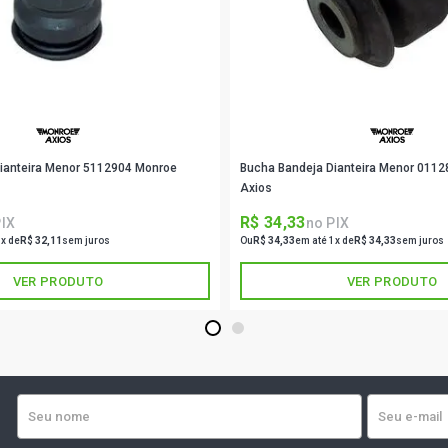
FIESTA HAT
ZETEC ROCA
FIESTA HATC
(2013 - 2014
ianteira Menor 5112904 Monroe
Bucha Bandeja Dianteira Menor 011
FIESTA HAT
L4 FLEX (201
Axios
R$ 34,33
PIX
no PIX
FIESTA HAT
1x de
R$ 32,11
sem juros
Ou
R$ 34,33
em até 1x de
R$ 34,33
sem juros
ROCAM FLEX 
VER PRODUTO
VER PRODUTO
FIESTA HAT
FLEX (2005 
1
2
FIESTA HAT
ROCAM GASO