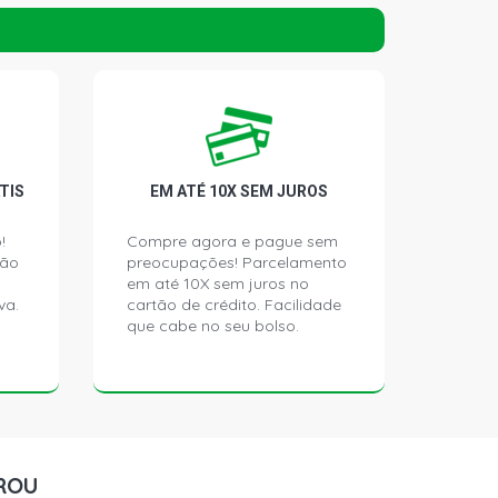
LS SUV 1.6 8V ZETEC ROCAM FLEX
)
LT SUV 1.6 8V ZETEC ROCAM FLEX
)
LT FREESTYLE SUV 1.6 8V ZETEC
TIS
EM ATÉ 10X SEM JUROS
(2007 - 2012)
!
Compre agora e pague sem
ção
preocupações! Parcelamento
LS SUV 1.6 8V ZETEC ROCAM
003 - 2009)
em até 10X sem juros no
va.
cartão de crédito. Facilidade
que cabe no seu bolso.
LT SUV 1.6 8V ZETEC ROCAM
003 - 2009)
LS SUV 2.0 16V DURATEC FLEX
)
ROU
LT SUV 2.0 16V DURATEC FLEX (2007