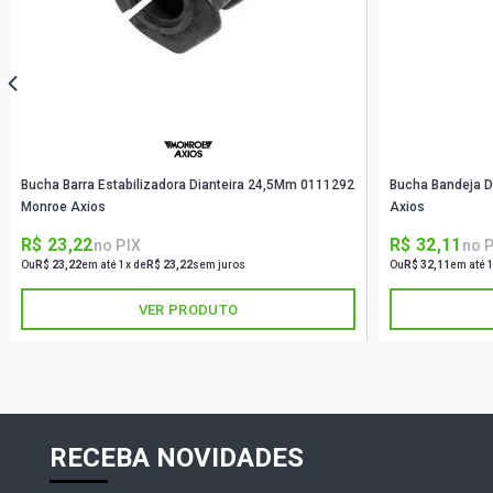
Bucha Barra Estabilizadora Dianteira 24,5Mm 0111292
Bucha Bandeja D
Monroe Axios
Axios
R$ 23,22
R$ 32,11
no PIX
no 
Ou
R$ 23,22
em até 1x de
R$ 23,22
sem juros
Ou
R$ 32,11
em até 
VER PRODUTO
RECEBA NOVIDADES