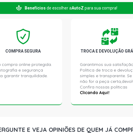
Benefícios
de escolher a
AutoZ
para sua compra!
ECOSPORT X
(2006 - 2012
ECOSPORT X
(2006 - 2012
ECOSPORT X
COMPRA SEGURA
TROCA E DEVOLUÇÃO GRÁ
ROCAM FLEX 
 compra online protegida.
Garantimos sua satisfação
ptografia e segurança
Política de troca e devolu
ECOSPORT X
a garantir tranquilidade.
simples e transparente. Se
GASOLINA (2
não for a peça certa,devol
Confira nossas políticas
ECOSPORT X
Clicando Aqui!
GASOLINA (2
ECOSPORT X
(2007 - 2012
ERGUNTE E VEJA OPINIÕES DE QUEM JÁ COMP
ECOSPORT X