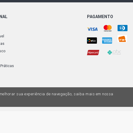
FIESTA HAT
GASOLINA (2
ONAL
PAGAMENTO
FIESTA SED
FLEX (2007 
vel
FIESTA SED
ias
GASOLINA (2
sco
FIESTA SED
ZETEC ROCA
 Práticas
FIESTA SED
FLEX (2005 
a melhorar sua experiência de navegação, saiba mais em nossa
ECOSPORT X
DURATEC FLE
do variar nas lojas físicas. Ofertas válidas na compra de até 10 peças de cada 
FIESTA HAT
ias de valores, o preço válido é o do carrinhos de compras. Vendas sujeitas a 
ZETEC ROCA
Z, uma empresa do Grupo DPaschoal - Razão Social: Comercial Automotiva S.A. -