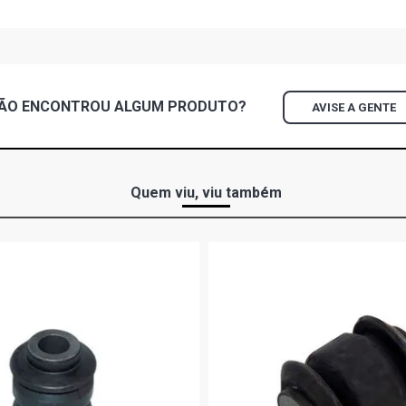
- 2012)
ECOSPORT 4
GASOLINA (2
ÃO ENCONTROU
ALGUM
PRODUTO?
AVISE A GENTE
ECOSPORT XL
2012)
FIESTA HAT
Quem viu, viu também
ROCAM FLEX 
FIESTA HAT
GASOLINA (2
FIESTA HAT
ROCAM GASO
FIESTA HAT
GASOLINA (2