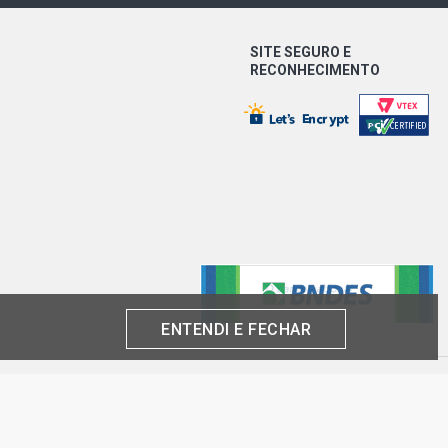
CH GLX HATCH 1.6 8V ZETEC ROCAM
002 - 2002)
SITE SEGURO E
AN STD SEDAN 1.0 8V ZETEC ROCAM
RECONHECIMENTO
- 2013)
AN STD SEDAN 1.0 8V ZETEC ROCAM
002 - 2008)
AN PERSONNALITE SEDAN 1.0 8V
M GASOLINA (2002 - 2008)
AN STD SEDAN 1.6 8V ZETEC ROCAM
- 2014)
ENTENDI E FECHAR
LT FREESTYLE SUV 2.0 16V
X (2009 - 2012)
produto por cliente, até o término dos nossos estoques para internet. Caso os
CH SUPERCHARGER HATCH 1.0 8V
análise e confirmação de dados.
M GASOLINA (2003 - 2006)
 CNPJ: