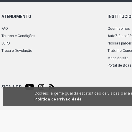
ATENDIMENTO
INSTITUCI
FAQ
Quem somos
Termos e Condições
AutoZ é confiá
LGPD
Nossas parcer
Troca e Devolução
Trabalhe Cono
Mapa do site
Portal de Boas
SIGA-NOS:
Cookies: a gente guarda estatísticas de visitas par
Política de Privacidade
Preços e condições de pagamento exclusivos para compras via internet, poden
produtos apresentem divergênc
Auto