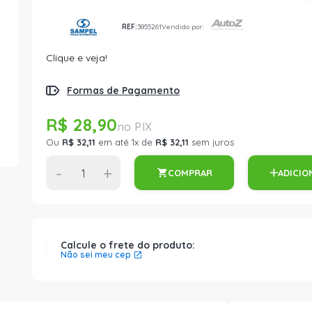
REF:
3855261
Vendido por:
Clique e veja!
Formas de Pagamento
R$ 28,90
Ou
R$ 32,11
em até 1x de
R$ 32,11
sem juros
-
+
COMPRAR
ADICIO
Calcule o frete do produto:
Não sei meu cep