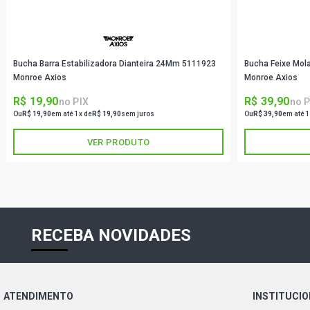
Bucha Barra Estabilizadora Dianteira 24Mm 5111923
Bucha Feixe Mol
Monroe Axios
Monroe Axios
R$ 19,90
R$ 39,90
no PIX
no P
Ou
R$ 19,90
em até 1x de
R$ 19,90
sem juros
Ou
R$ 39,90
em até 1
VER PRODUTO
RECEBA NOVIDADES
ATENDIMENTO
INSTITUCI