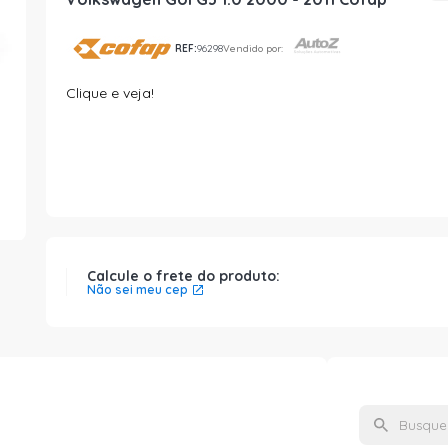
REF:
96298
Vendido por:
Clique e veja!
Calcule o frete do produto:
Não sei meu cep