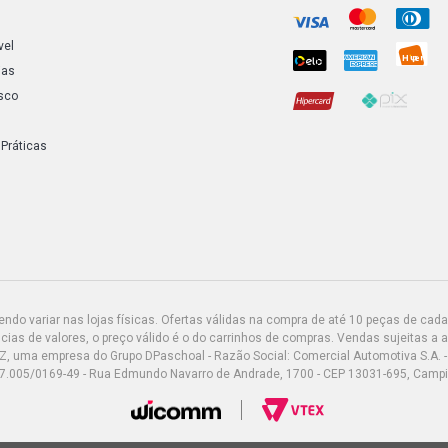
GOL G3 TUR
GASOLINA (
DIAMETRO 
vel
ias
GOL G3 POW
sco
2003) BUCH
12MM
 Práticas
GOL G3 STD 
BUCHA TRA
GOL G3 CITY
BUCHA TRA
GOL G3 OURO
do variar nas lojas físicas. Ofertas válidas na compra de até 10 peças de cada 
BUCHA TRA
ias de valores, o preço válido é o do carrinhos de compras. Vendas sujeitas a 
Z, uma empresa do Grupo DPaschoal - Razão Social: Comercial Automotiva S.A. -
7.005/0169-49 - Rua Edmundo Navarro de Andrade, 1700 - CEP 13031-695, Camp
GOL G3 PLUS
BUCHA TRA