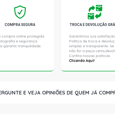
GOL G2 MI H
TRASEIRA 
COMPRA SEGURA
TROCA E DEVOLUÇÃO GRÁ
GOL G2 MI-P
BUCHA TRA
 compra online protegida.
Garantimos sua satisfação
ptografia e segurança
Política de troca e devolu
a garantir tranquilidade.
simples e transparente. Se
GOL G2 STAR
BUCHA TRA
não for a peça certa,devol
Confira nossas políticas
Clicando Aqui!
GOL G2 STD 
BUCHA TRA
GOL G2 CL H
TRASEIRA 
ERGUNTE E VEJA OPINIÕES DE QUEM JÁ COMP
GOL G2 GL H
TRASEIRA 