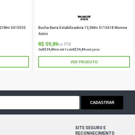
 HATCH 1.0 16V AT EA111 GASOLINA
04) BUCHA TRASEIRA DIAMETRO
2MM
ra 21Mm 5415533
Bucha Barra Estabilizadora 13,5Mm 5115418 Monroe
Axios
 HATCH 1.0 16V AT EA111 GASOLINA
03) BUCHA TRASEIRA DIAMETRO
R$ 59,89
no PIX
2MM
Ou
R$ 59,89
em até 1x de
R$ 59,89
sem juros
VER PRODUTO
HWAY HATCH 1.0 16V AT EA111
2001 - 2004) BUCHA TRASEIRA
INTERNO 12MM
O HATCH 1.0 16V AT EA111
2000 - 2002) BUCHA TRASEIRA
INTERNO 12MM
CADASTRAR
S HATCH 1.0 16V AT EA111 GASOLINA
05) BUCHA TRASEIRA DIAMETRO
2MM
SITE SEGURO E
RECONHECIMENTO