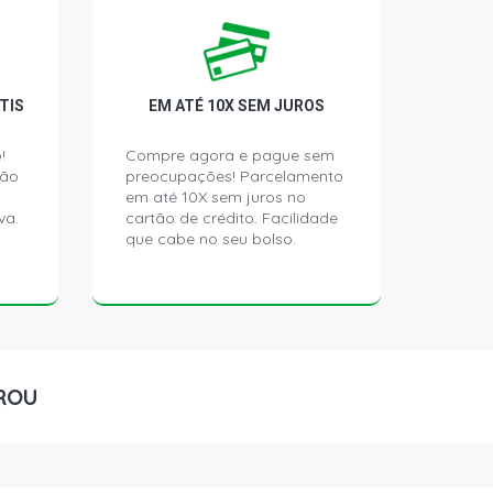
ATCH 1.6 8V AP (1997 - 2003) BUCHA
DIAMETRO INTERNO 12MM
TIS
EM ATÉ 10X SEM JUROS
LUS HATCH 1.6 8V AP (2003 - 2004)
SEIRA DIAMETRO INTERNO 12MM
!
Compre agora e pague sem
ção
preocupações! Parcelamento
 HATCH 1.6 8V AP (1997 - 1998)
em até 10X sem juros no
SEIRA DIAMETRO INTERNO 12MM
va.
cartão de crédito. Facilidade
que cabe no seu bolso.
HATCH 1.8 8V AP (1997 - 1999)
SEIRA DIAMETRO INTERNO 12MM
ATCH 1.8 8V AP (1997 - 1999) BUCHA
DIAMETRO INTERNO 12MM
ROU
ATCH 1.8 8V AP (1997 - 1999) BUCHA
DIAMETRO INTERNO 12MM