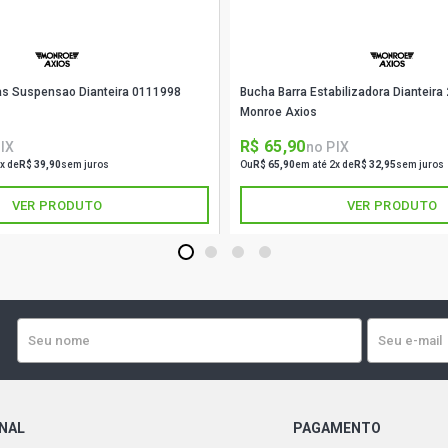
GOL G3 STD
(2000 - 20
INTERNO 1
as Suspensao Dianteira 0111998
Bucha Barra Estabilizadora Diantei
Monroe Axios
GOL G3 FUN
(2001 - 20
R$ 65,90
IX
no PIX
INTERNO 1
x de
R$ 39,90
sem juros
Ou
R$ 65,90
em até 2x de
R$ 32,95
sem juros
VER PRODUTO
VER PRODUTO
GOL G3 HIG
GASOLINA (
DIAMETRO 
1
2
3
4
GOL G3 OUR
GASOLINA (
DIAMETRO 
GOL G3 PLU
(2000 - 20
INTERNO 1
ONAL
PAGAMENTO