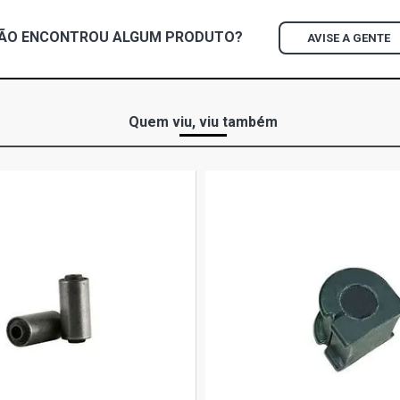
GOL G2 MI H
TRASEIRA 
ÃO ENCONTROU
ALGUM
PRODUTO?
AVISE A GENTE
GOL G2 STAR
BUCHA TRA
Quem viu, viu também
GOL G2 TSI 
BUCHA TRA
GOL G2 GTI 
BUCHA TRA
GOL G2 TSI 
BUCHA TRA
GOL G2 STD 
BUCHA TRA
GOL G2 TSI 
BUCHA TRA