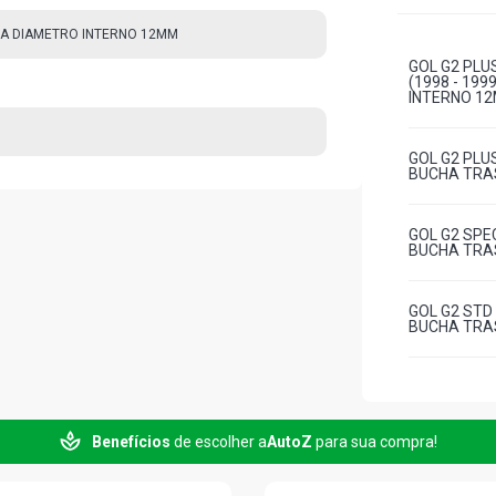
A DIAMETRO INTERNO 12MM
GOL G2 PLU
(1998 - 19
INTERNO 1
GOL G2 PLUS
BUCHA TRA
GOL G2 SPEC
BUCHA TRA
GOL G2 STD 
BUCHA TRA
GOL G2 CL H
TRASEIRA 
Benefícios
de escolher a
AutoZ
para sua compra!
GOL G2 GL H
TRASEIRA 