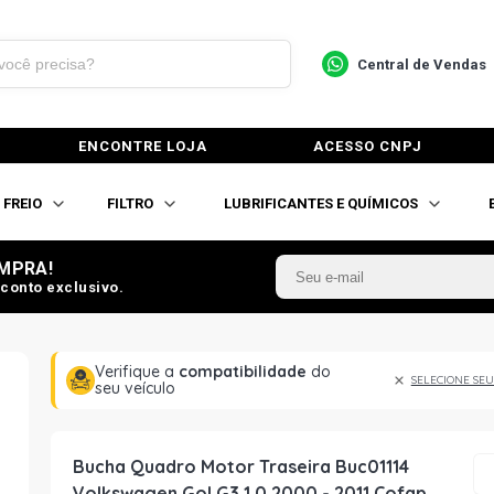
Central de Vendas
ENCONTRE LOJA
ACESSO CNPJ
FREIO
FILTRO
LUBRIFICANTES E QUÍMICOS
MPRA!
conto exclusivo.
Verifique a
compatibilidade
do
SELECIONE SEU
seu veículo
Bucha Quadro Motor Traseira Buc01114
Volkswagen Gol G3 1.0 2000 - 2011 Cofap