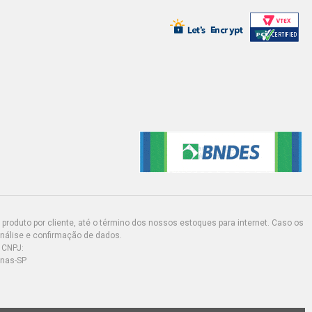
BO HATCH 1.0 16V AT TURBO
2000 - 2003) BUCHA TRASEIRA
INTERNO 12MM
ER HATCH 1.0 16V EA111 (2002 -
A TRASEIRA DIAMETRO INTERNO
HATCH 1.0 8V AT (2000 - 2004)
SEIRA DIAMETRO INTERNO 12MM
 HATCH 1.0 8V AT (2003 - 2005)
SEIRA DIAMETRO INTERNO 12MM
 HATCH 1.0 8V AT (2000 - 2002)
produto por cliente, até o término dos nossos estoques para internet. Caso os
SEIRA DIAMETRO INTERNO 12MM
análise e confirmação de dados.
 CNPJ:
inas-SP
 HATCH 1.0 8V AT (2001 - 2005)
SEIRA DIAMETRO INTERNO 12MM