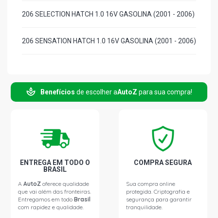
206 SELECTION HATCH 1.0 16V GASOLINA (2001 - 2006)
206 SENSATION HATCH 1.0 16V GASOLINA (2001 - 2006)
206 SOLEIL HATCH 1.0 16V GASOLINA (2001 - 2004)
Benefícios
de escolher a
AutoZ
para sua compra!
206 TECHNO HATCH 1.0 16V GASOLINA (2003 - 2004)
206 FELINE HATCH 1.4 8V TU3JP(KFV) FLEX (2004 -
2008)
206 MOONLIGHT HATCH 1.4 8V TU3JP(KFV) FLEX (2007 -
2008)
ENTREGA EM TODO O
COMPRA SEGURA
BRASIL
A
AutoZ
oferece qualidade
Sua compra online
206 PRESENCE HATCH 1.4 8V TU3JP(KFV) FLEX (2004 -
que vai além das fronteiras.
protegida. Criptografia e
2008)
Entregamos em todo
Brasil
segurança para garantir
com rapidez e qualidade.
tranquilidade.