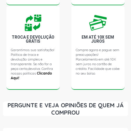
206 SENSATION HATCH 1.4 8V FLEX (2006 - 2008)
206 FELINE HATCH 1.4 8V TU3JP(KFW) GASOLINA (2004
- 2008)
TROCA E DEVOLUÇÃO
EM ATÉ 10X SEM
206 HOLIDAY HATCH 1.4 8V TU3JP(KFW) GASOLINA
GRÁTIS
JUROS
(2006 - 2006)
Garantimos sua satisfação!
Compre agora e pague sem
Política de troca e
preocupações!
206 PRESENCE HATCH 1.4 8V GASOLINA (2004 - 2008)
devolução simples e
Parcelamento em até 10X
transparente. Se não for a
sem juros no cartão de
peça certa,devolva. Confira
crédito. Facilidade que cabe
nossas políticas
Clicando
no seu bolso.
206 STD HATCH 1.6 16V FLEX (2007 - 2008)
Aqui!
206 ALLURE HATCH 1.6 16V TU5JP4 FLEX (2008 - 2008)
PERGUNTE E VEJA OPINIÕES DE QUEM JÁ
206 FELINE HATCH 1.6 16V TU5JP4 FLEX (2003 - 2008)
COMPROU
206 HOLIDAY HATCH 1.6 16V TU5JP4 FLEX (2006 - 2006)