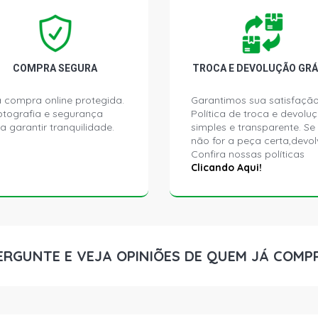
H100 SPR VA
COMPRA SEGURA
TROCA E DEVOLUÇÃO GRÁ
H100 TOP VA
 compra online protegida.
Garantimos sua satisfação
ptografia e segurança
Política de troca e devolu
a garantir tranquilidade.
simples e transparente. Se
não for a peça certa,devol
Confira nossas políticas
Clicando Aqui!
ERGUNTE E VEJA OPINIÕES DE QUEM JÁ COMP