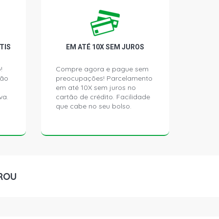
N 2.6 8V DIESEL (1997 - 2004)
TIS
EM ATÉ 10X SEM JUROS
N 2.6 8V DIESEL (1997 - 2001)
!
Compre agora e pague sem
ção
preocupações! Parcelamento
em até 10X sem juros no
va.
cartão de crédito. Facilidade
que cabe no seu bolso.
ROU