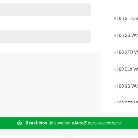
H100 GL FUR
H100 GS VAN
H100 STD VA
H100 DLX VA
H100 GS VAN
H100 STD VA
H100 GL VAN
Benefícios
de escolher a
AutoZ
para sua compra!
H100 GLS VA