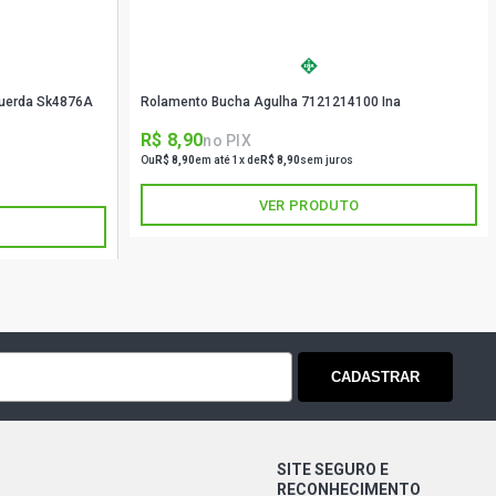
squerda Sk4876A
Rolamento Bucha Agulha 7121214100 Ina
R$ 8,90
no PIX
Ou
R$ 8,90
em até 1x de
R$ 8,90
sem juros
VER PRODUTO
CADASTRAR
SITE SEGURO E
RECONHECIMENTO