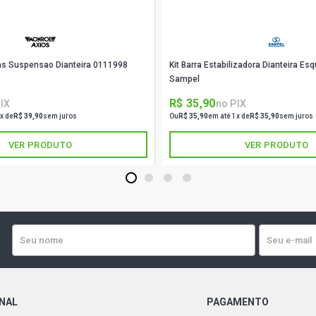
as Suspensao Dianteira 0111998
Kit Barra Estabilizadora Dianteira E
Sampel
R$ 35,90
IX
no PIX
x de
R$ 39,90
sem juros
Ou
R$ 35,90
em até 1x de
R$ 35,90
sem juros
VER PRODUTO
VER PRODUTO
1
2
3
4
ONAL
PAGAMENTO