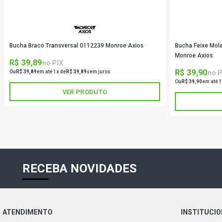
Bucha Braco Transversal 0112239 Monroe Axios
Bucha Feixe Mol
Monroe Axios
R$ 39,89
no PIX
R$ 39,90
no P
Ou
R$ 39,89
em até 1x de
R$ 39,89
sem juros
Ou
R$ 39,90
em até 1
VER PRODUTO
RECEBA NOVIDADES
ATENDIMENTO
INSTITUCI