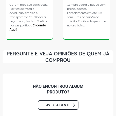
Garantimos sua satisfação!
Compre agora e pague sem
Política de troca e
preocupações!
ASTRA ELITE SEDAN 2.0 8V FLEXPOWER FLEX (2005 -
devolução simples e
Parcelamento em até 10X
2007)
transparente. Se não for a
sem juros no cartão de
peça certa,devolva. Confira
crédito. Facilidade que cabe
nossas políticas
Clicando
no seu bolso.
Aqui!
ASTRA CD SEDAN 2.0 8V GASOLINA (1999 - 2002)
ASTRA ELEGANCE SEDAN 2.0 8V MPFI GASOLINA (2004
- 2009)
PERGUNTE E VEJA OPINIÕES DE QUEM JÁ
COMPROU
VECTRA CD SEDAN 2.0 16V GASOLINA (1996 - 2004)
VECTRA ELEGANCE SEDAN 2.0 8V FLEXPOWER FLEX
(2006 - 2011)
NÃO ENCONTROU
ALGUM
PRODUTO?
VECTRA ELITE SEDAN 2.0 8V FLEXPOWER FLEX (2008 -
2011)
AVISE A GENTE
VECTRA EXPRESSION SEDAN 2.0 8V FLEXPOWER FLEX