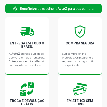
ASTRA COMFORT HATCH 2.0 8V FLEXPOWER FLEX
Benefícios
de escolher a
AutoZ
para sua compra!
(2005 - 2007)
ASTRA ELEGANCE HATCH 2.0 8V FLEXPOWER FLEX
(2004 - 2009)
ASTRA ELITE HATCH 2.0 8V FLEXPOWER FLEX (2005 -
2007)
ENTREGA EM TODO O
COMPRA SEGURA
BRASIL
A
AutoZ
oferece qualidade
Sua compra online
ASTRA CD SEDAN 2.0 16V GASOLINA (1999 - 2004)
que vai além das fronteiras.
protegida. Criptografia e
Entregamos em todo
Brasil
segurança para garantir
com rapidez e qualidade.
tranquilidade.
ASTRA ADVANTAGE SEDAN 2.0 8V FLEXPOWER FLEX
(2005 - 2012)
ASTRA COMFORT SEDAN 2.0 8V FLEXPOWER FLEX
(2005 - 2007)
TROCA E DEVOLUÇÃO
EM ATÉ 10X SEM
ASTRA ELEGANCE SEDAN 2.0 8V FLEXPOWER FLEX
GRÁTIS
JUROS
(2004 - 2009)