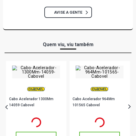
AVISE A GENTE
Quem viu, viu também
Cabo Acelerador 1300Mm
Cabo Acelerador 964Mm
14059 Cabovel
101565 Cabovel
R$ 55,90
R$ 28,90
no PIX
no PIX
Ou
R$ 55,90
em até 1x de
R$ 55,90
Ou
R$ 28,90
em até 1x de
R$ 28,90
sem juros
sem juros