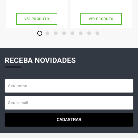
Ou
R$ 36,90
em até 1x de
R$ 36,90
Ou
R$ 31,90
em até 1x de
R$ 31,90
sem juros
sem juros
VER PRODUTO
VER PRODUTO
1
2
3
4
5
6
7
8
RECEBA NOVIDADES
CADASTRAR