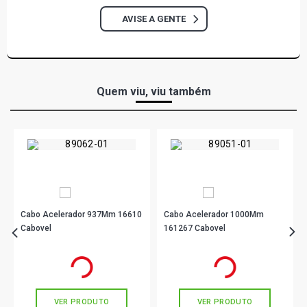
AVISE A GENTE
Quem viu, viu também
Cabo Acelerador 937Mm 16610
Cabo Acelerador 1000Mm
Cabovel
161267 Cabovel
R$ 24,33
R$ 37,90
no PIX
no PIX
Ou
R$ 24,33
em até 1x de
R$ 24,33
Ou
R$ 37,90
em até 1x de
R$ 37,90
sem juros
sem juros
VER PRODUTO
VER PRODUTO