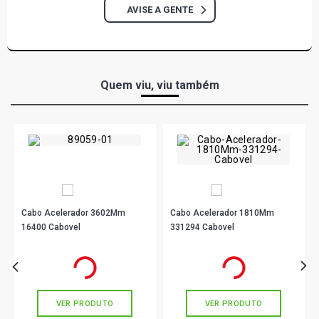
AVISE A GENTE
Quem viu, viu também
Cabo Acelerador 3602Mm
Cabo Acelerador 1810Mm
16400 Cabovel
331294 Cabovel
R$ 7,90
R$ 32,90
no PIX
no PIX
Ou
R$ 7,90
em até 1x de
R$ 7,90
Ou
R$ 32,90
em até 1x de
R$ 32,90
sem juros
sem juros
VER PRODUTO
VER PRODUTO