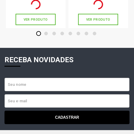
Ou
R$ 49,90
em até 1x de
R$ 49,90
Ou
R$ 32,90
em até 1x de
R$ 32,90
sem juros
sem juros
VER PRODUTO
VER PRODUTO
1
2
3
4
5
6
7
8
RECEBA NOVIDADES
CADASTRAR