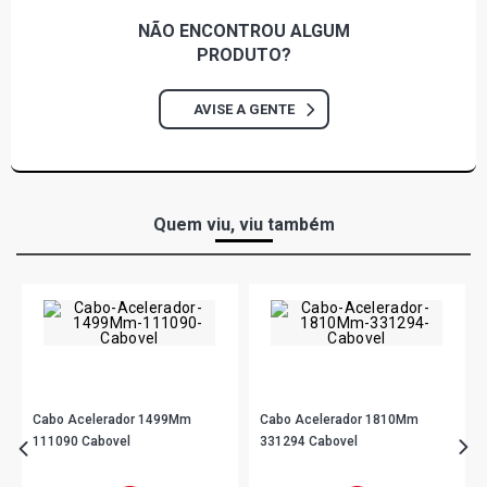
NÃO ENCONTROU
ALGUM
PRODUTO?
AVISE A GENTE
Quem viu, viu também
Cabo Acelerador 1499Mm
Cabo Acelerador 1810Mm
111090 Cabovel
331294 Cabovel
R$ 49,90
R$ 32,90
no PIX
no PIX