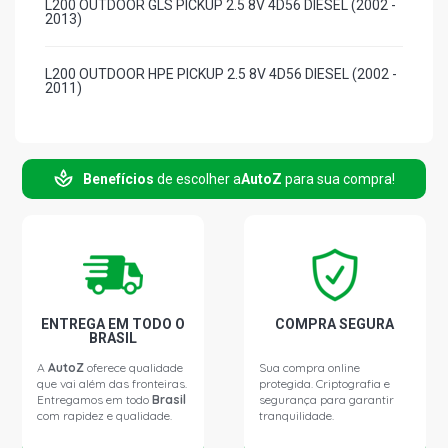
L200 OUTDOOR GLS PICKUP 2.5 8V 4D56 DIESEL (2002 -
2013)
L200 OUTDOOR HPE PICKUP 2.5 8V 4D56 DIESEL (2002 -
2011)
L200 SAVANA PICKUP 2.5 8V 4D56 DIESEL (2002 - 2013)
Benefícios
de escolher a
AutoZ
para sua compra!
L200 SPORT GLS PICKUP 2.5 8V 4D56 DIESEL (2002 -
2007)
L200 SPORT HPE PICKUP 2.5 8V 4D56 DIESEL (2002 -
2007)
ENTREGA EM TODO O
COMPRA SEGURA
L200 STD PICKUP 2.5 8V DIESEL (1991 - 1999)
BRASIL
A
AutoZ
oferece qualidade
Sua compra online
que vai além das fronteiras.
protegida. Criptografia e
L200 CD TURBO PICKUP 2.5 8V 4D56 VGT DIESEL (1991 -
Entregamos em todo
Brasil
segurança para garantir
1998)
com rapidez e qualidade.
tranquilidade.