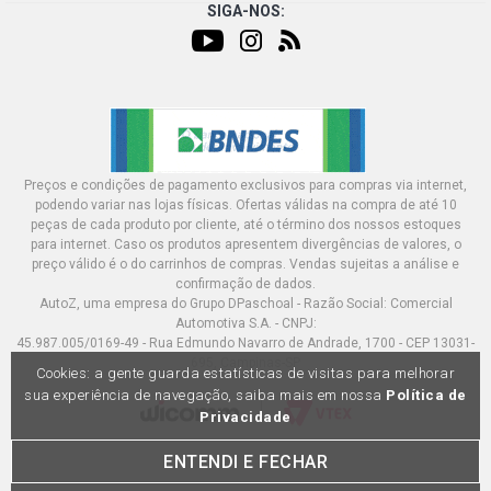
SIGA-NOS:
Preços e condições de pagamento exclusivos para compras via internet,
podendo variar nas lojas físicas. Ofertas válidas na compra de até 10
peças de cada produto por cliente, até o término dos nossos estoques
para internet. Caso os produtos apresentem divergências de valores, o
preço válido é o do carrinhos de compras. Vendas sujeitas a análise e
confirmação de dados.
AutoZ, uma empresa do Grupo DPaschoal - Razão Social: Comercial
Automotiva S.A. - CNPJ:
45.987.005/0169-49 - Rua Edmundo Navarro de Andrade, 1700 - CEP 13031-
695, Campinas-SP
Cookies: a gente guarda estatísticas de visitas para melhorar
sua experiência de navegação, saiba mais em nossa
Política de
Privacidade
ENTENDI E FECHAR