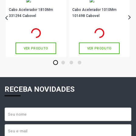
Cabo Acelerador 1810Mm
Cabo Acelerador 1010Mm
331294 Cabovel
101498 Cabovel
R$ 32,90
R$ 43,90
no PIX
no PIX
Ou
R$ 32,90
em até 1x de
R$ 32,90
Ou
R$ 43,90
em até 1x de
R$ 43,90
sem juros
sem juros
VER PRODUTO
VER PRODUTO
1
2
3
4
RECEBA NOVIDADES