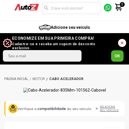
0
Adicione seu veículo
ECONOMIZE EM SUA PRIMEIRA COMPRA!
Cadastre-se e receba um cupom de desconto
exclusivo.
OK
MOTOR
CABO ACELERADOR
SELECIONE
Verifique a
compatibilidade
do seu veículo
SEU VEÍCULO