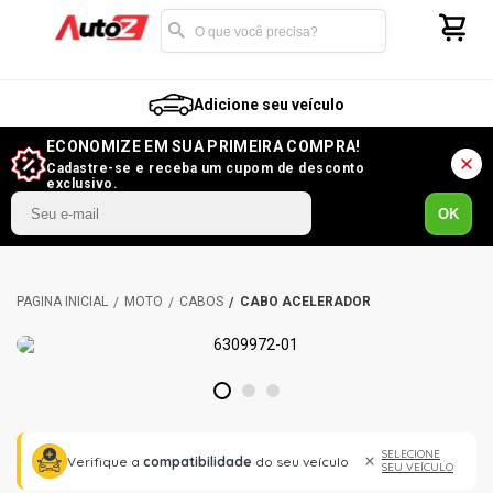
Adicione seu veículo
ECONOMIZE EM SUA PRIMEIRA COMPRA!
Cadastre-se e receba um cupom de desconto
exclusivo.
OK
MOTO
CABOS
CABO ACELERADOR
1
2
3
SELECIONE
Verifique a
compatibilidade
do seu veículo
SEU VEÍCULO