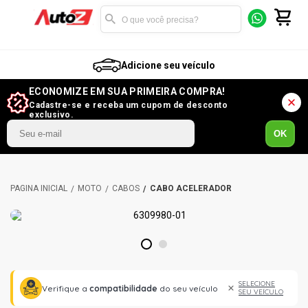
Adicione seu veículo
ECONOMIZE EM SUA PRIMEIRA COMPRA!
Cadastre-se e receba um cupom de desconto
exclusivo.
OK
MOTO
CABOS
CABO ACELERADOR
1
2
SELECIONE
Verifique a
compatibilidade
do seu veículo
SEU VEÍCULO