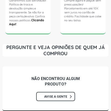
Garantimos sua satisfação!
Compre agora e pague sem
Política de troca e
preocupações!
devolução simples e
Parcelamento em até 10X
transparente. Se não for a
sem juros no cartão de
peça certa,devolva. Confira
crédito. Facilidade que cabe
nossas políticas
Clicando
no seu bolso.
Aqui!
PERGUNTE E VEJA OPINIÕES DE QUEM JÁ
COMPROU
NÃO ENCONTROU
ALGUM
PRODUTO?
AVISE A GENTE