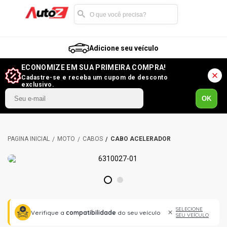
Adicione seu veículo
ECONOMIZE EM SUA PRIMEIRA COMPRA!
Cadastre-se e receba um cupom de desconto
exclusivo.
OK
MOTO
CABOS
CABO ACELERADOR
1
2
SELECIONE
Verifique a
compatibilidade
do seu veículo
SEU VEÍCULO