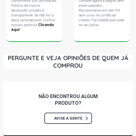
Garantimos sua satisfação!
Compre agora e pague sem
Política de troca e
preocupações!
devolução simples e
Parcelamento em até 10X
transparente. Se não for a
sem juros no cartão de
peça certa,devolva. Confira
crédito. Facilidade que cabe
nossas políticas
Clicando
no seu bolso.
Aqui!
PERGUNTE E VEJA OPINIÕES DE QUEM JÁ
COMPROU
NÃO ENCONTROU
ALGUM
PRODUTO?
AVISE A GENTE