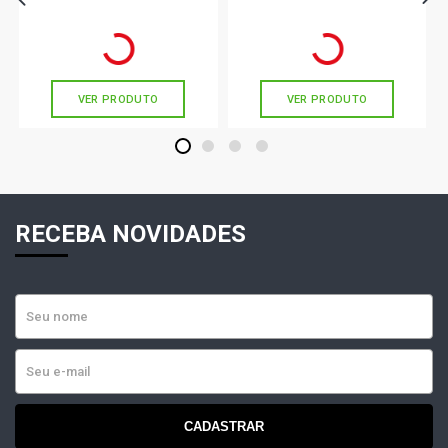
Jogo
R$ 128,78
R$ 122,11
no PIX
no PIX
Ou
R$ 128,78
em até 4x de
R$ 32,19
Ou
R$ 122,11
em até 4x de
R$ 30,52
sem juros
sem juros
VER PRODUTO
VER PRODUTO
1
2
3
4
RECEBA NOVIDADES
CADASTRAR