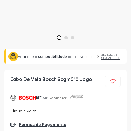
1
2
3
SELECIONE
Verifique a
compatibilidade
do seu veículo
SEU VEÍCULO
Cabo De Vela Bosch Scgm010 Jogo
REF:
37841
Vendido por:
Clique e veja!
Formas de Pagamento