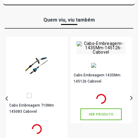
Quem viu, viu também
Cabo Embreagem 1435Mm
145126 Cabovel
R$ 91,90
no PIX
Ou
R$ 91,90
em até 3x de
R$ 30,63
sem juros
Cabo Embreagem 710Mm
145083 Cabovel
VER PRODUTO
R$ 91,90
no PIX
Ou
R$ 91,90
em até 3x de
R$ 30,63
sem juros