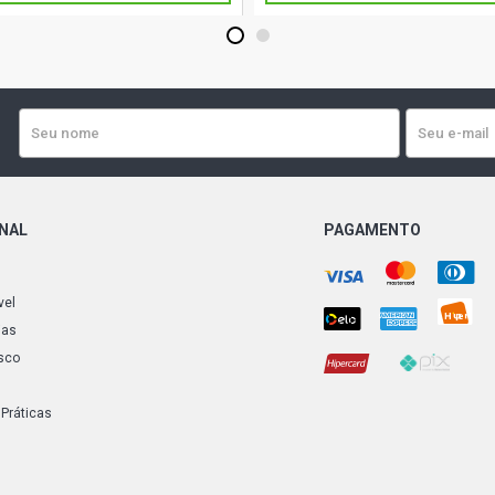
1
2
ONAL
PAGAMENTO
vel
ias
sco
 Práticas