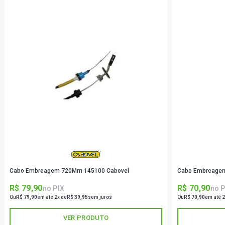
Cabo Embreagem 720Mm 145100 Cabovel
Cabo Embreage
R$ 79,90
R$ 70,90
no PIX
no P
Ou
R$ 79,90
em até 2x de
R$ 39,95
sem juros
Ou
R$ 70,90
em até 2
VER PRODUTO