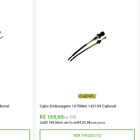
bovel
Cabo Embreagem 1070Mm 145109 Cabovel
R$ 169,90
no PIX
Ou
R$ 169,90
em até 5x de
R$ 33,98
sem juros
VER PRODUTO