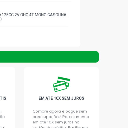
 125CC 2V OHC 4T MONO GASOLINA
)
TIS
EM ATÉ 10X SEM JUROS
!
Compre agora e pague sem
ção
preocupações! Parcelamento
em até 10X sem juros no
va.
cartão de crédito. Facilidade