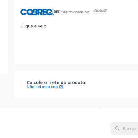
REF:
6310093
Vendido por:
Clique e veja!
Calcule o frete do produto:
Não sei meu cep