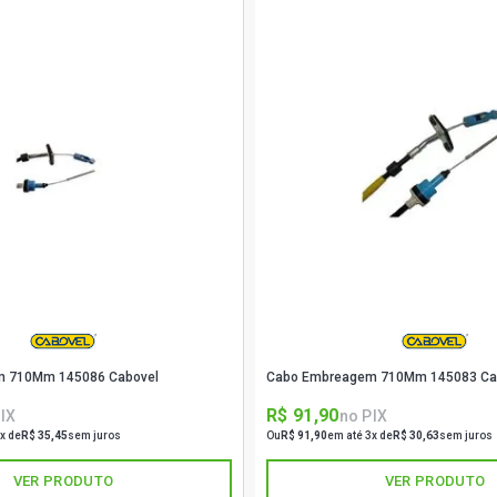
m 710Mm 145086 Cabovel
Cabo Embreagem 710Mm 145083 Ca
R$ 91,90
IX
no PIX
x de
R$ 35,45
sem juros
Ou
R$ 91,90
em até 3x de
R$ 30,63
sem juros
VER PRODUTO
VER PRODUTO