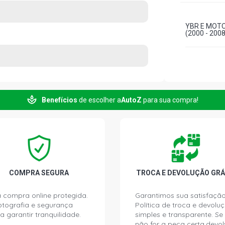
YBR E MOTO
(2000 - 2008
Benefícios
de escolher a
AutoZ
para sua compra!
COMPRA SEGURA
TROCA E DEVOLUÇÃO GRÁ
 compra online protegida.
Garantimos sua satisfação
ptografia e segurança
Política de troca e devolu
a garantir tranquilidade.
simples e transparente. Se
não for a peça certa,devol