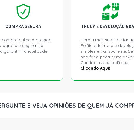
CLIO AUTHEN
2008)
COMPRA SEGURA
TROCA E DEVOLUÇÃO GRÁ
CLIO EXPRES
2010)
 compra online protegida.
Garantimos sua satisfação
ptografia e segurança
Política de troca e devolu
a garantir tranquilidade.
simples e transparente. Se
CLIO PRIVIL
não for a peça certa,devol
Confira nossas políticas
Clicando Aqui!
CLIO BOTIC 
2005)
CLIO EXPRE
(2003 - 2005
ERGUNTE E VEJA OPINIÕES DE QUEM JÁ COMP
CLIO PRIVIL
2007)
CLIO RT SED