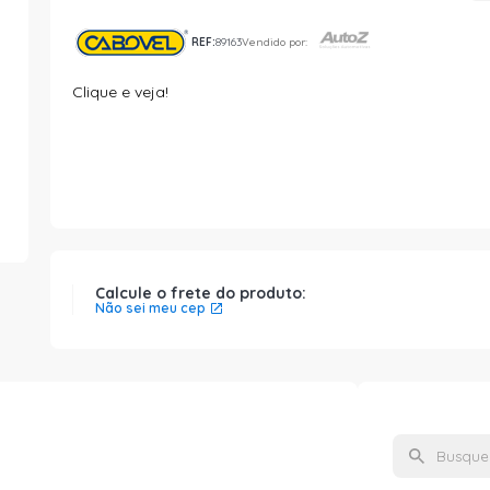
REF:
89163
Vendido por:
Clique e veja!
Calcule o frete do produto:
Não sei meu cep