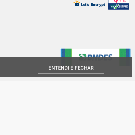
ENTENDI E FECHAR
produto por cliente, até o término dos nossos estoques para internet. Caso os
análise e confirmação de dados.
 CNPJ:
inas-SP