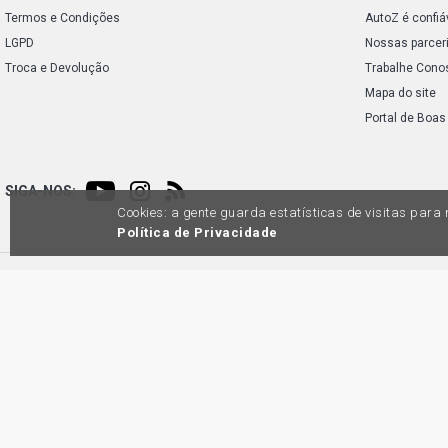
Termos e Condições
AutoZ é confiá
LGPD
Nossas parcer
Troca e Devolução
Trabalhe Cono
Mapa do site
Portal de Boas
SIGA-NOS:
Cookies: a gente guarda estatísticas de visitas par
Política de Privacidade
Preços e condições de pagamento exclusivos para compras via internet, poden
produtos apresentem divergênc
Auto
45.98