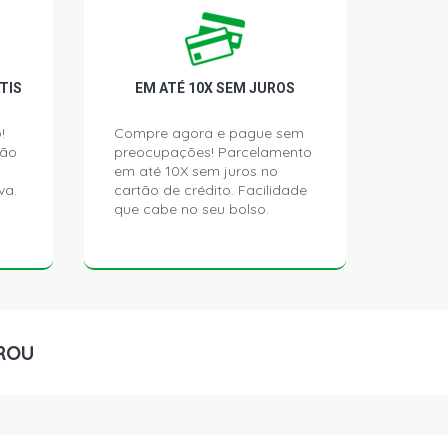
TIQUE SEDAN 1.6 16V FLEX (2005 -
TIS
EM ATÉ 10X SEM JUROS
SION SEDAN 1.6 16V FLEX (2004 -
!
Compre agora e pague sem
ção
preocupações! Parcelamento
em até 10X sem juros no
EGE SEDAN 1.6 16V FLEX (2005 - 2009)
va.
cartão de crédito. Facilidade
que cabe no seu bolso.
SEDAN 1.6 16V GASOLINA (2003 -
SSION SEDAN 1.6 16V GASOLINA
)
ROU
EGE SEDAN 1.6 16V GASOLINA (2003 -
AN 1.6 16V GASOLINA (2003 - 2005)