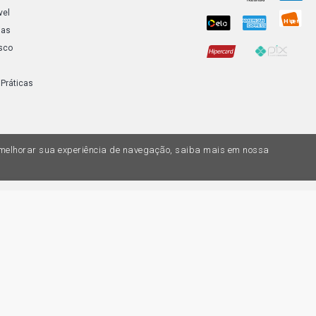
vel
ias
sco
 Práticas
a melhorar sua experiência de navegação, saiba mais em nossa
do variar nas lojas físicas. Ofertas válidas na compra de até 10 peças de cada 
ias de valores, o preço válido é o do carrinhos de compras. Vendas sujeitas a 
Z, uma empresa do Grupo DPaschoal - Razão Social: Comercial Automotiva S.A. -
7.005/0169-49 - Rua Edmundo Navarro de Andrade, 1700 - CEP 13031-695, Camp