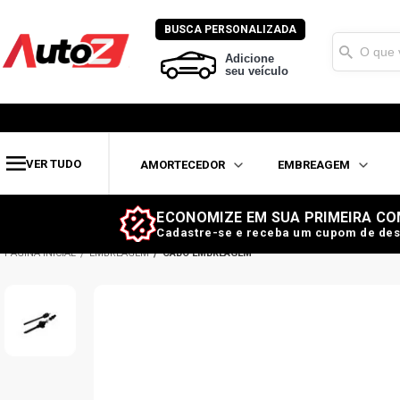
BUSCA PERSONALIZADA
Adicione
seu veículo
VER TUDO
AMORTECEDOR
EMBREAGEM
ECONOMIZE EM SUA PRIMEIRA CO
Cadastre-se e receba um cupom de des
EMBREAGEM
CABO EMBREAGEM