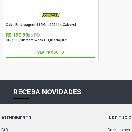
Cabo Embreagem 635Mm 425114 Cabovel
R$ 190,90
no PIX
Ou
R$ 190,90
em até 6x de
R$ 31,81
sem juros
VER PRODUTO
RECEBA NOVIDADES
ATENDIMENTO
INSTITUCI
FAQ
Quem somos